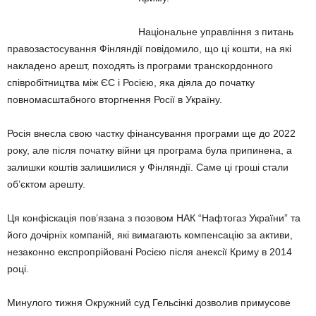
Національне управління з питань
правозастосування Фінляндії повідомило, що ці кошти, на які
накладено арешт, походять із програми транскордонного
співробітництва між ЄС і Росією, яка діяла до початку
повномасштабного вторгнення Росії в Україну.
Росія внесла свою частку фінансування програми ще до 2022
року, але після початку війни ця програма була припинена, а
залишки коштів залишилися у Фінляндії. Саме ці гроші стали
об’єктом арешту.
Ця конфіскація пов’язана з позовом НАК “Нафтогаз України” та
його дочірніх компаній, які вимагають компенсацію за активи,
незаконно експропрійовані Росією після анексії Криму в 2014
році.
Минулого тижня Окружний суд Гельсінкі дозволив примусове