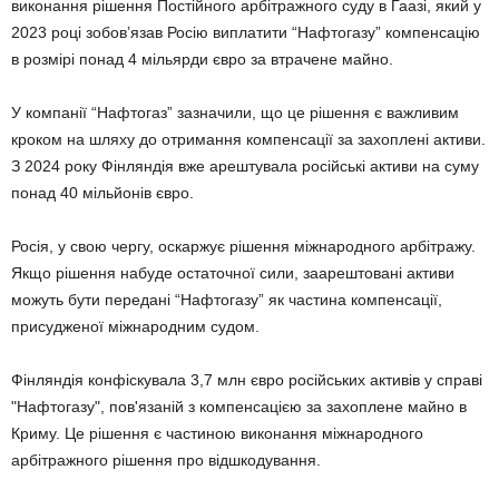
виконання рішення Постійного арбітражного суду в Гаазі, який у
2023 році зобов’язав Росію виплатити “Нафтогазу” компенсацію
в розмірі понад 4 мільярди євро за втрачене майно.
У компанії “Нафтогаз” зазначили, що це рішення є важливим
кроком на шляху до отримання компенсації за захоплені активи.
З 2024 року Фінляндія вже арештувала російські активи на суму
понад 40 мільйонів євро.
Росія, у свою чергу, оскаржує рішення міжнародного арбітражу.
Якщо рішення набуде остаточної сили, заарештовані активи
можуть бути передані “Нафтогазу” як частина компенсації,
присудженої міжнародним судом.
Фінляндія конфіскувала 3,7 млн євро російських активів у справі
"Нафтогазу", пов'язаній з компенсацією за захоплене майно в
Криму. Це рішення є частиною виконання міжнародного
арбітражного рішення про відшкодування.