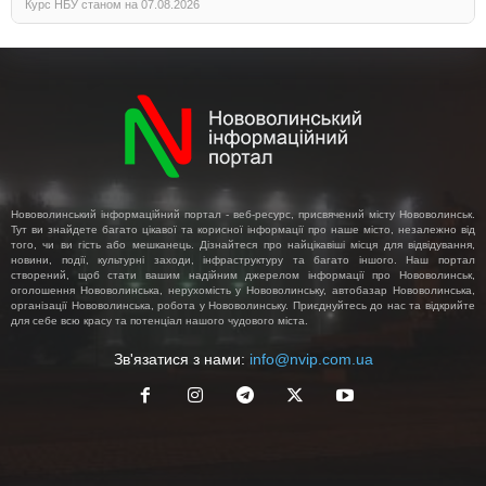
Курс НБУ станом на 07.08.2026
Нововолинський інформаційний портал - веб-ресурс, присвячений місту Нововолинськ.
Тут ви знайдете багато цікавої та корисної інформації про наше місто, незалежно від
того, чи ви гість або мешканець. Дізнайтеся про найцікавіші місця для відвідування,
новини, події, культурні заходи, інфраструктуру та багато іншого. Наш портал
створений, щоб стати вашим надійним джерелом інформації про Нововолинськ,
оголошення Нововолинська, нерухомість у Нововолинську, автобазар Нововолинська,
організації Нововолинська, робота у Нововолинську. Приєднуйтесь до нас та відкрийте
для себе всю красу та потенціал нашого чудового міста.
Зв'язатися з нами:
info@nvip.com.ua