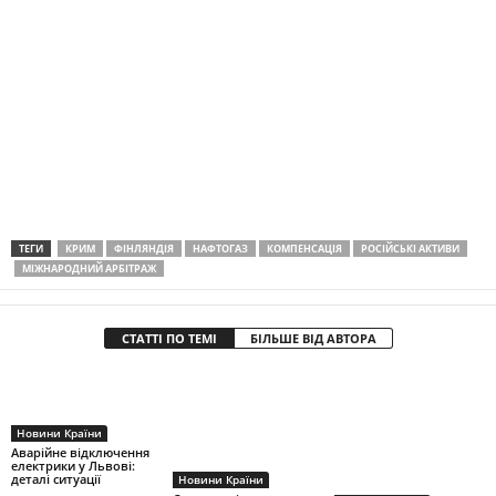
ТЕГИ
КРИМ
ФІНЛЯНДІЯ
НАФТОГАЗ
КОМПЕНСАЦІЯ
РОСІЙСЬКІ АКТИВИ
МІЖНАРОДНИЙ АРБІТРАЖ
СТАТТІ ПО ТЕМІ
БІЛЬШЕ ВІД АВТОРА
Новини Країни
Аварійне відключення
електрики у Львові:
деталі ситуації
Новини Країни