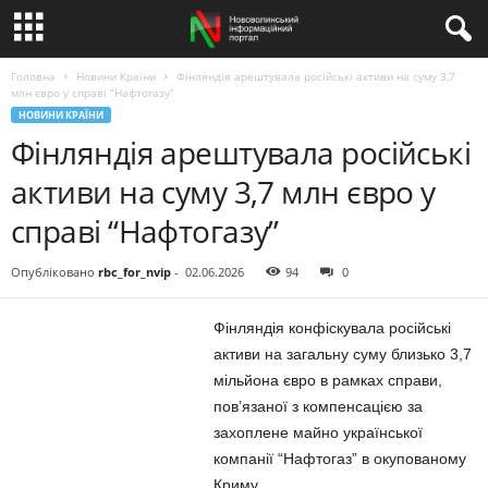
Головна
Новини Країни
Фінляндія арештувала російські активи на суму 3,7
млн євро у справі “Нафтогазу”
НОВИНИ КРАЇНИ
Фінляндія арештувала російські
активи на суму 3,7 млн євро у
справі “Нафтогазу”
Опубліковано
rbc_for_nvip
-
02.06.2026
94
0
Фінляндія конфіскувала російські
активи на загальну суму близько 3,7
мільйона євро в рамках справи,
пов’язаної з компенсацією за
захоплене майно української
компанії “Нафтогаз” в окупованому
Криму.