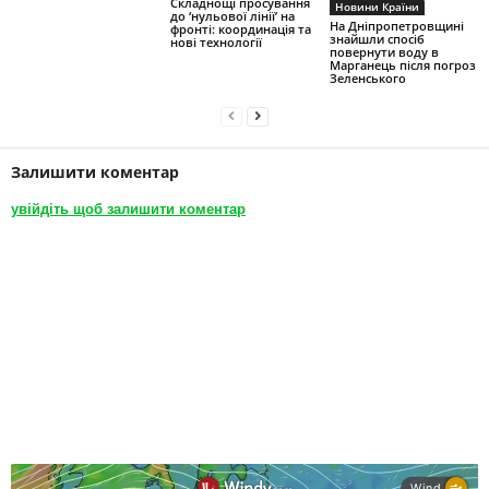
Складнощі просування
Новини Країни
до ‘нульової лінії’ на
На Дніпропетровщині
фронті: координація та
знайшли спосіб
нові технології
повернути воду в
Марганець після погроз
Зеленського
Залишити коментар
увійдіть щоб залишити коментар