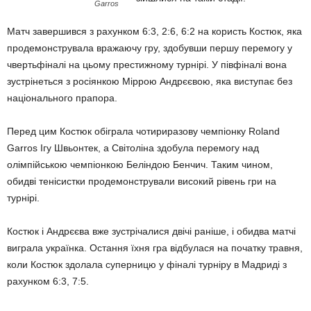
Garros
Матч завершився з рахунком 6:3, 2:6, 6:2 на користь Костюк, яка
продемонструвала вражаючу гру, здобувши першу перемогу у
чвертьфіналі на цьому престижному турнірі. У півфіналі вона
зустрінеться з росіянкою Міррою Андрєєвою, яка виступає без
національного прапора.
Перед цим Костюк обіграла чотириразову чемпіонку Roland
Garros Ігу Швьонтек, а Світоліна здобула перемогу над
олімпійською чемпіонкою Беліндою Бенчич. Таким чином,
обидві тенісистки продемонстрували високий рівень гри на
турнірі.
Костюк і Андрєєва вже зустрічалися двічі раніше, і обидва матчі
виграла українка. Остання їхня гра відбулася на початку травня,
коли Костюк здолала суперницю у фіналі турніру в Мадриді з
рахунком 6:3, 7:5.