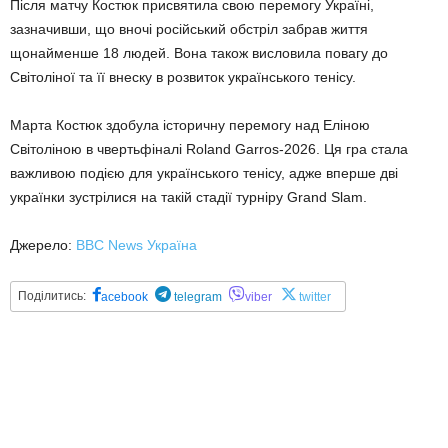
Після матчу Костюк присвятила свою перемогу Україні,
зазначивши, що вночі російський обстріл забрав життя
щонайменше 18 людей. Вона також висловила повагу до
Світоліної та її внеску в розвиток українського тенісу.
Марта Костюк здобула історичну перемогу над Еліною
Світоліною в чвертьфіналі Roland Garros-2026. Ця гра стала
важливою подією для українського тенісу, адже вперше дві
українки зустрілися на такій стадії турніру Grand Slam.
Джерело:
BBC News Україна
Поділитись:
acebook
telegram
viber
twitter