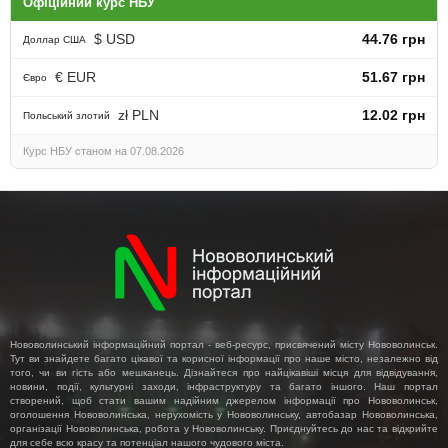
Офіційний курс НБУ
$ USD
44.76 грн
Доллар США
€ EUR
51.67 грн
Євро
zł PLN
12.02 грн
Польський злотий
Курс НБУ станом на 07.08.2026
Нововолинський інформаційний портал - веб-ресурс, присвячений місту Нововолинськ.
Тут ви знайдете багато цікавої та корисної інформації про наше місто, незалежно від
того, чи ви гість або мешканець. Дізнайтеся про найцікавіші місця для відвідування,
новини, події, культурні заходи, інфраструктуру та багато іншого. Наш портал
створений, щоб стати вашим надійним джерелом інформації про Нововолинськ,
оголошення Нововолинська, нерухомість у Нововолинську, автобазар Нововолинська,
організації Нововолинська, робота у Нововолинську. Приєднуйтесь до нас та відкрийте
для себе всю красу та потенціал нашого чудового міста.