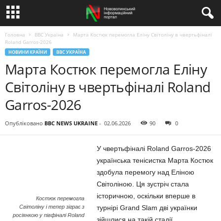
Головна
BBC Україна
Марта Костюк перемогла Еліну Світоліну в чвертьфіналі
Roland Garros-2026
НОВИНИ КРАЇНИ
BBC УКРАЇНА
Марта Костюк перемогла Еліну
Світоліну в чвертьфіналі Roland
Garros-2026
Опубліковано
BBC NEWS UKRAINE
-
02.06.2026
90
0
У чвертьфіналі Roland Garros-2026
українська тенісистка Марта Костюк
здобула перемогу над Еліною
Світоліною. Ця зустріч стала
історичною, оскільки вперше в
Костюк перемогла
Світоліну і тепер зіграє з
турнірі Grand Slam дві українки
росіянкою у півфіналі Roland
зійшлися на такій стадії.