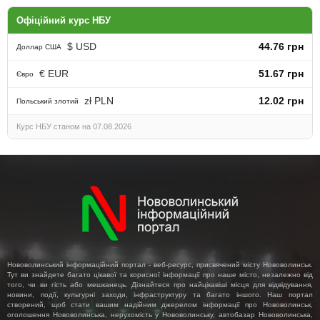
Офіційний курс НБУ
$ USD
44.76 грн
Доллар США
€ EUR
51.67 грн
Євро
zł PLN
12.02 грн
Польський злотий
Курс НБУ станом на 07.08.2026
Нововолинський інформаційний портал - веб-ресурс, присвячений місту Нововолинськ.
Тут ви знайдете багато цікавої та корисної інформації про наше місто, незалежно від
того, чи ви гість або мешканець. Дізнайтеся про найцікавіші місця для відвідування,
новини, події, культурні заходи, інфраструктуру та багато іншого. Наш портал
створений, щоб стати вашим надійним джерелом інформації про Нововолинськ,
оголошення Нововолинська, нерухомість у Нововолинську, автобазар Нововолинська,