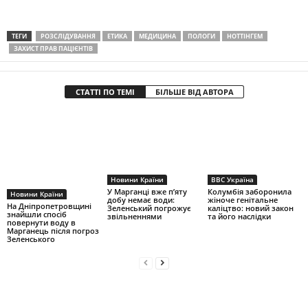
ТЕГИ
РОЗСЛІДУВАННЯ
ЕТИКА
МЕДИЦИНА
ПОЛОГИ
НОТТІНГЕМ
ЗАХИСТ ПРАВ ПАЦІЄНТІВ
СТАТТІ ПО ТЕМІ
БІЛЬШЕ ВІД АВТОРА
Новини Країни
BBC Україна
У Марганці вже п’яту
Колумбія заборонила
Новини Країни
добу немає води:
жіноче генітальне
На Дніпропетровщині
Зеленський погрожує
каліцтво: новий закон
знайшли спосіб
звільненнями
та його наслідки
повернути воду в
Марганець після погроз
Зеленського