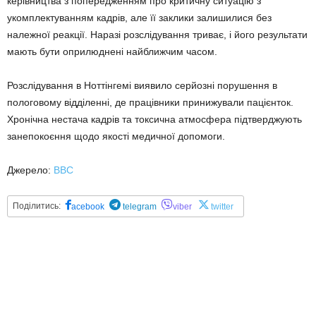
керівництва з попередженням про критичну ситуацію з
укомплектуванням кадрів, але її заклики залишилися без
належної реакції. Наразі розслідування триває, і його результати
мають бути оприлюднені найближчим часом.
Розслідування в Ноттінгемі виявило серйозні порушення в
пологовому відділенні, де працівники принижували пацієнток.
Хронічна нестача кадрів та токсична атмосфера підтверджують
занепокоєння щодо якості медичної допомоги.
Джерело:
BBC
Поділитись:
acebook
telegram
viber
twitter