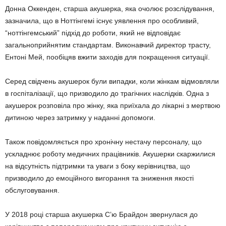
Донна Оккенден, старша акушерка, яка очолює розслідування,
зазначила, що в Ноттінгемі існує уявлення про особливий,
“ноттінгемський” підхід до роботи, який не відповідає
загальноприйнятим стандартам. Виконавчий директор трасту,
Ентоні Мей, пообіцяв вжити заходів для покращення ситуації.
Серед свідчень акушерок були випадки, коли жінкам відмовляли
в госпіталізації, що призводило до трагічних наслідків. Одна з
акушерок розповіла про жінку, яка приїхала до лікарні з мертвою
дитиною через затримку у наданні допомоги.
Також повідомляється про хронічну нестачу персоналу, що
ускладнює роботу медичних працівників. Акушерки скаржилися
на відсутність підтримки та уваги з боку керівництва, що
призводило до емоційного вигорання та зниження якості
обслуговування.
У 2018 році старша акушерка С’ю Брайдон звернулася до