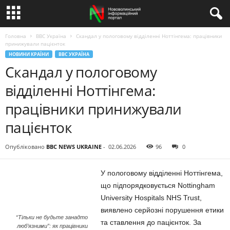
Головна
BBC Україна
Скандал у пологовому відділенні Ноттінгема: працівники
принижували пацієнток
НОВИНИ КРАЇНИ
BBC УКРАЇНА
Скандал у пологовому
відділенні Ноттінгема:
працівники принижували
пацієнток
Опубліковано
BBC NEWS UKRAINE
-
02.06.2026
96
0
У пологовому відділенні Ноттінгема,
що підпорядковується Nottingham
University Hospitals NHS Trust,
виявлено серйозні порушення етики
“Тільки не будьте занадто
та ставлення до пацієнток. За
люб’язними”: як працівники