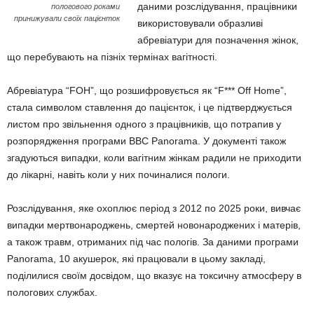
даними розслідування, працівники
пологового роками
принижували своїх пацієнток
використовували образливі
абревіатури для позначення жінок,
що перебувають на пізніх термінах вагітності.
Абревіатура “FOH”, що розшифровується як “F*** Off Home”,
стала символом ставлення до пацієнток, і це підтверджується
листом про звільнення одного з працівників, що потрапив у
розпорядження програми BBC Panorama. У документі також
згадуються випадки, коли вагітним жінкам радили не приходити
до лікарні, навіть коли у них починалися пологи.
Розслідування, яке охоплює період з 2012 по 2025 роки, вивчає
випадки мертвонароджень, смертей новонароджених і матерів,
а також травм, отриманих під час пологів. За даними програми
Panorama, 10 акушерок, які працювали в цьому закладі,
поділилися своїм досвідом, що вказує на токсичну атмосферу в
пологових службах.