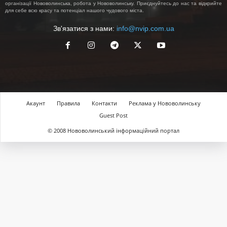
організації Нововолинська, робота у Нововолинську. Приєднуйтесь до нас та відкрийте
для себе всю красу та потенціал нашого чудового міста.
Зв'язатися з нами:
info@nvip.com.ua
Акаунт
Правила
Контакти
Реклама у Нововолинську
Guest Post
© 2008 Нововолинський інформаційний портал