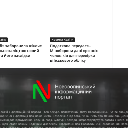
аїна
Новини Країни
ія заборонила жіноче
Податкова передасть
льне каліцтво: новий
Міноборони дані про всіх
та його наслідки
чоловіків для перевірки
військового обліку
ський інформаційний портал - веб-ресурс, присвячений місту Нововолинськ. Тут ви знайд
 корисної інформації про наше місто, незалежно від того, чи ви гість або мешканець. Діз
і місця для відвідування, новини, події, культурні заходи, інфраструктуру та багато іншого.
, щоб стати вашим надійним джерелом інформації про Нововолинськ, оголошення Ново
ть у Нововолинську, автобазар Нововолинська, організації Нововолинська, робота у Ново