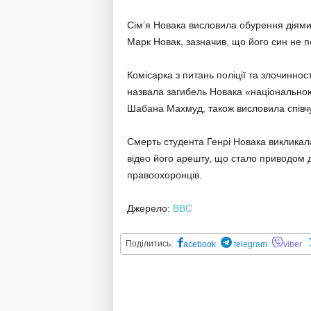
Сім’я Новака висловила обурення діями 
Марк Новак, зазначив, що його син не 
Комісарка з питань поліції та злочинно
назвала загибель Новака «національною 
Шабана Махмуд, також висловила співчу
Смерть студента Генрі Новака викликал
відео його арешту, що стало приводом д
правоохоронців.
Джерело:
BBC
Поділитись:
acebook
telegram
viber