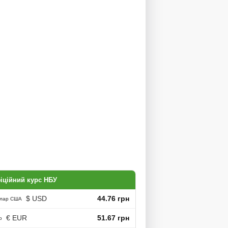
іційний курс НБУ
$ USD
44.76 грн
лар США
€ EUR
51.67 грн
о