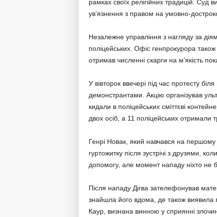
рамках своїх релігійних традицій. Суд в
ув’язнення з правом на умовно-достроко
Незалежне управління з нагляду за діям
поліцейських. Офіс генпрокурора також 
отримав численні скарги на м’якість по
У вівторок ввечері під час протесту біля
демонстрантами. Акцію організував уль
кидали в поліцейських сміттєві контейн
двох осіб, а 11 поліцейських отримали 
Генрі Новак, який навчався на першому 
гуртожитку після зустрічі з друзями, кол
допомогу, але момент нападу ніхто не б
Після нападу Дігва зателефонував мате
знайшла його вдома, де також виявила п
Каур, визнана винною у сприянні злочин