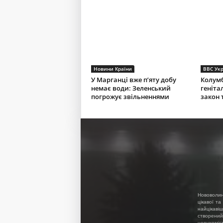
Новини Країни
BBC Укр
У Марганці вже п’яту добу
Колумб
немає води: Зеленський
геніта
погрожує звільненнями
закон 
Нововолин
цікавої та
найцікавіш
створений
нерухоміс