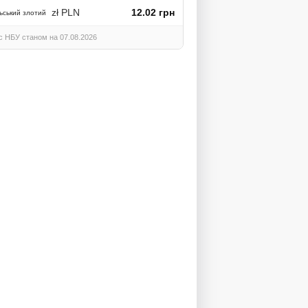
zł PLN
12.02 грн
ьський злотий
с НБУ станом на 07.08.2026