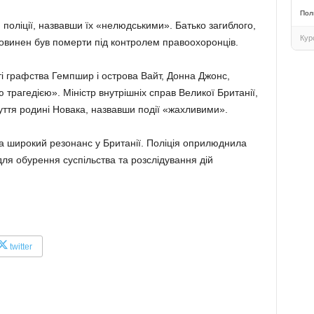
Пол
поліції, назвавши їх «нелюдськими». Батько загиблого,
Кур
повинен був померти під контролем правоохоронців.
сті графства Гемпшир і острова Вайт, Донна Джонс,
трагедією». Міністр внутрішніх справ Великої Британії,
ття родині Новака, назвавши події «жахливими».
а широкий резонанс у Британії. Поліція оприлюднила
ля обурення суспільства та розслідування дій
twitter