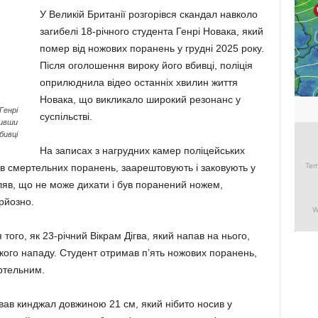
У Великій Британії розгорівся скандал навколо
загибелі 18-річного студента Генрі Новака, який
помер від ножових поранень у грудні 2025 року.
Після оголошення вироку його вбивці, поліція
оприлюднила відео останніх хвилин життя
Новака, що викликало широкий резонанс у
Генрі
суспільстві.
ривши
бивці
На записах з нагрудних камер поліцейських
ав смертельних поранень, заарештовують і заковують у
ляв, що не може дихати і був поранений ножем,
рйозно.
того, як 23-річний Вікрам Дігва, який напав на нього,
кого нападу. Студент отримав п’ять ножових поранень,
ртельним.
вав кинджал довжиною 21 см, який нібито носив у