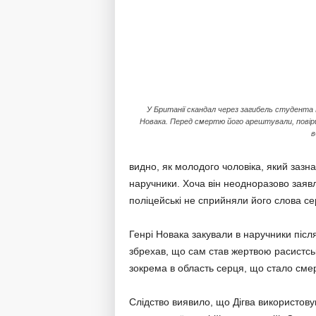
У Британії скандал через загибель студента 
Новака. Перед смертю його арештували, пові
в
видно, як молодого чоловіка, який зазн
наручники. Хоча він неодноразово заяв
поліцейські не сприйняли його слова се
Генрі Новака закували в наручники після 
збрехав, що сам став жертвою расистсь
зокрема в область серця, що стало сме
Слідство виявило, що Дігва використову