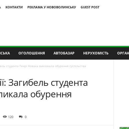
А
КОНТАКТИ
РЕКЛАМА У НОВОВОЛИНСЬКУ
GUEST POST
СЬКА
ОГОЛОШЕННЯ
АВТОБАЗАР
НЕРУХОМІСТЬ
ОРГАН
бель студента Генрі Новака викликала обурення суспільства
ї: Загибель студента
кликала обурення
120
0