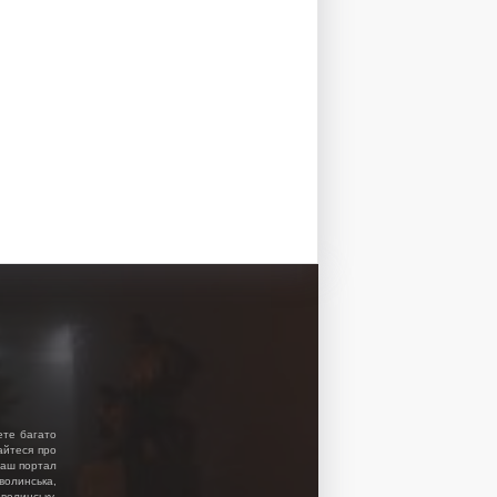
ете багато
найтеся про
 Наш портал
волинська,
волинську.