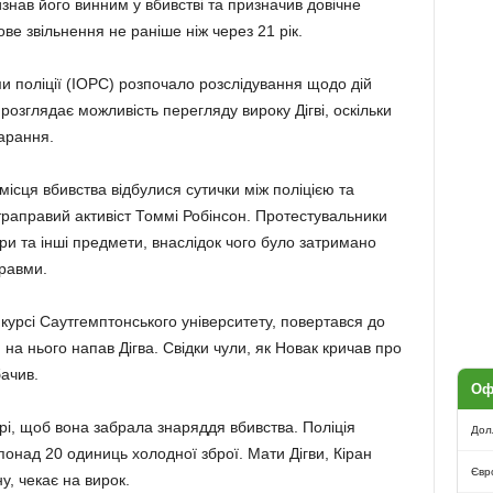
изнав його винним у вбивстві та призначив довічне
ве звільнення не раніше ніж через 21 рік.
и поліції (IOPC) розпочало розслідування щодо дій
розглядає можливість перегляду вироку Дігві, оскільки
карання.
 місця вбивства відбулися сутички між поліцією та
траправий активіст Томмі Робінсон. Протестувальники
ери та інші предмети, внаслідок чого було затримано
травми.
курсі Саутгемптонського університету, повертався до
и на нього напав Дігва. Свідки чули, як Новак кричав про
ачив.
Оф
рі, щоб вона забрала знаряддя вбивства. Поліція
Дол
онад 20 одиниць холодної зброї. Мати Дігви, Кіран
Євр
у, чекає на вирок.