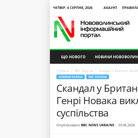
ЧЕТВЕР, 6 СЕРПНЯ, 2026
АКАУНТ
ПРАВИЛ
N
V
I
P
ЩО НОВОГО
НОВИНИ НОВОВОЛИН
Головна
BBC Україна
Скандал у Британії: Заги
НОВИНИ КРАЇНИ
BBC УКРАЇНА
Скандал у Британі
Генрі Новака ви
суспільства
Опубліковано
BBC NEWS UKRAINE
-
03.06.2026