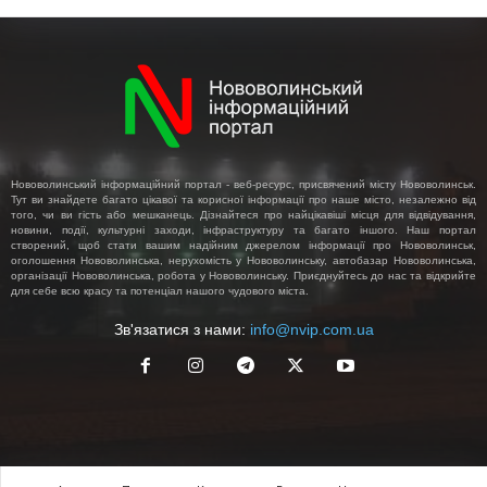
Нововолинський інформаційний портал - веб-ресурс, присвячений місту Нововолинськ.
Тут ви знайдете багато цікавої та корисної інформації про наше місто, незалежно від
того, чи ви гість або мешканець. Дізнайтеся про найцікавіші місця для відвідування,
новини, події, культурні заходи, інфраструктуру та багато іншого. Наш портал
створений, щоб стати вашим надійним джерелом інформації про Нововолинськ,
оголошення Нововолинська, нерухомість у Нововолинську, автобазар Нововолинська,
організації Нововолинська, робота у Нововолинську. Приєднуйтесь до нас та відкрийте
для себе всю красу та потенціал нашого чудового міста.
Зв'язатися з нами:
info@nvip.com.ua