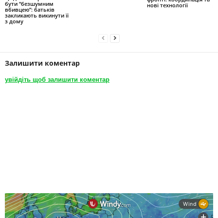
бути “безшумним
нові технології
вбивцею”: батьків
закликають викинути її
з дому
Залишити коментар
увійдіть щоб залишити коментар