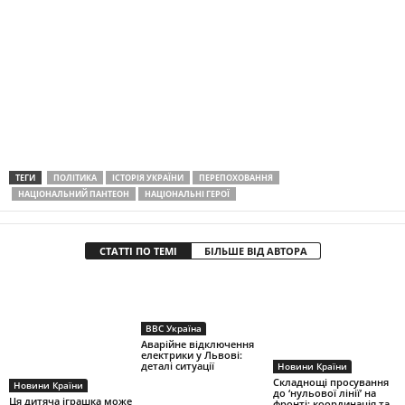
ТЕГИ
ПОЛІТИКА
ІСТОРІЯ УКРАЇНИ
ПЕРЕПОХОВАННЯ
НАЦІОНАЛЬНИЙ ПАНТЕОН
НАЦІОНАЛЬНІ ГЕРОЇ
СТАТТІ ПО ТЕМІ
БІЛЬШЕ ВІД АВТОРА
BBC Україна
Аварійне відключення
електрики у Львові:
деталі ситуації
Новини Країни
Складнощі просування
Новини Країни
до ‘нульової лінії’ на
Ця дитяча іграшка може
фронті: координація та