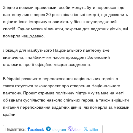
Згідно з новими правилами, особи можуть бути перенесені до
пантеону лише через 20 років після їхньої смерті, що дозволить
оцінити їхню історичну значимість у більш неупереджений
спосіб. Однак можливі винятки, зокрема для видатних діячів, які
померли нещодавно.
Локація для майбутнього Національного пантеону вже
визначена, і найближчим часом президент Зеленський
оголосить про її офіційне місцезнаходження.
В Україні розпочато перепоховання національних героїв, а
також готується законопроект про створення Національного
пантеону. Проект отримав політичну підтримку та має на меті
об'єднати суспільство навколо спільних героїв, а також вирішити
питання перепоховання видатних діячів, які померли за межами
країни.
Поділитись:
acebook
telegram
viber
twitter