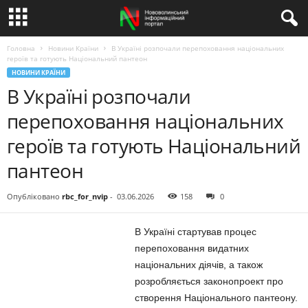
Головна
Новини Країни
В Україні розпочали перепоховання національних
героїв та готують Національний пантеон
НОВИНИ КРАЇНИ
В Україні розпочали
перепоховання національних
героїв та готують Національний
пантеон
Опубліковано
rbc_for_nvip
-
03.06.2026
158
0
В Україні стартував процес
перепоховання видатних
національних діячів, а також
розробляється законопроект про
створення Національного пантеону.