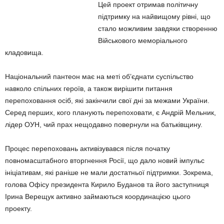
Цей проект отримав політичну
підтримку на найвищому рівні, що
стало можливим завдяки створенню
Військового меморіального
кладовища.
Національний пантеон має на меті об’єднати суспільство
навколо спільних героїв, а також вирішити питання
перепоховання осіб, які закінчили свої дні за межами України.
Серед перших, кого планують перепоховати, є Андрій Мельник,
лідер ОУН, чий прах нещодавно повернули на батьківщину.
Процес перепоховань активізувався після початку
повномасштабного вторгнення Росії, що дало новий імпульс
ініціативам, які раніше не мали достатньої підтримки. Зокрема,
голова Офісу президента Кирило Буданов та його заступниця
Ірина Верещук активно займаються координацією цього
проекту.