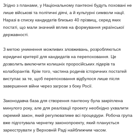
Згідно з планами, у Національному пантеоні будуть поховані не
лише військові та політичні діячі, а й культурні символи нації.
Наразі в списку кандидатів близько 40 прізвищ, серед яких
постаті, що мали значний вплив на формування української
державності.
З метою уникнення можливих зловживань, розробляються
юридичні критерії для кандидатів на перепоховання. Це
дозволить виключити колишніх проросійських лідерів та
колаборантів. Крім того, частина родичів історичних постатей
виступає за те, щоб перепоховання відбулося лише після
завершення війни через загрози з боку Росії.
Законодавча база для створення пантеону була закріплена
минулого року, але для реалізації проекту необхідно ухвалити
окремий закон, який регулюватиме всі процедури. Робоча група
вже підготувала чернетку законопроекту, який планується
зареєструвати у Верховній Раді найближчим часом.