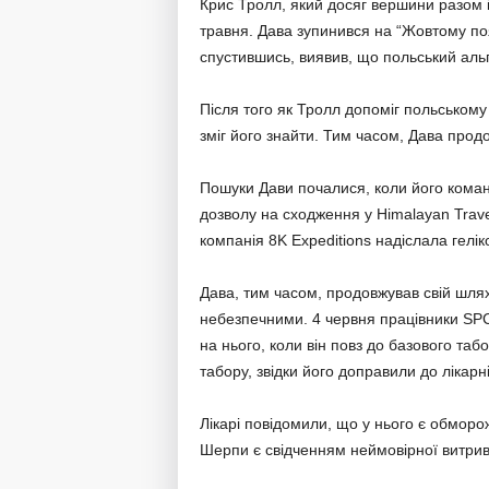
Крис Тролл, який досяг вершини разом і
травня. Дава зупинився на “Жовтому поя
спустившись, виявив, що польський аль
Після того як Тролл допоміг польському 
зміг його знайти. Тим часом, Дава продо
Пошуки Дави почалися, коли його команд
дозволу на сходження у Himalayan Trav
компанія 8K Expeditions надіслала гелі
Дава, тим часом, продовжував свій шлях
небезпечними. 4 червня працівники SPC
на нього, коли він повз до базового табо
табору, звідки його доправили до лікарн
Лікарі повідомили, що у нього є обморо
Шерпи є свідченням неймовірної витривал