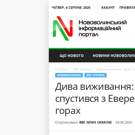
ЧЕТВЕР, 6 СЕРПНЯ, 2026
АКАУНТ
ПРАВИЛ
N
V
I
P
ЩО НОВОГО
НОВИНИ НОВОВОЛИН
Головна
BBC Україна
Дива виживання: Дава Шер
НОВИНИ КРАЇНИ
BBC УКРАЇНА
Дива виживання:
спустився з Евере
горах
Опубліковано
BBC NEWS UKRAINE
-
04.06.2026