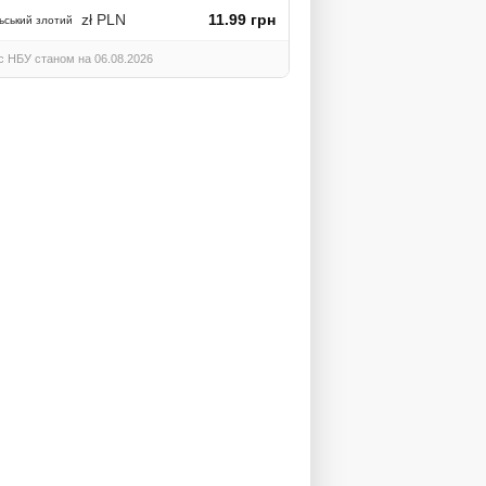
zł PLN
11.99 грн
ьський злотий
с НБУ станом на 06.08.2026