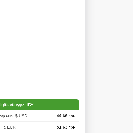
іційний курс НБУ
$ USD
44.69 грн
лар США
€ EUR
51.63 грн
о