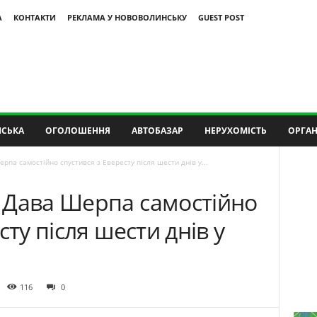
А
КОНТАКТИ
РЕКЛАМА У НОВОВОЛИНСЬКУ
GUEST POST
СЬКА
ОГОЛОШЕННЯ
АВТОБАЗАР
НЕРУХОМІСТЬ
ОРГАН
па самостійно спустився з Евересту після шести днів у...
 Дава Шерпа самостійно
сту після шести днів у
116
0