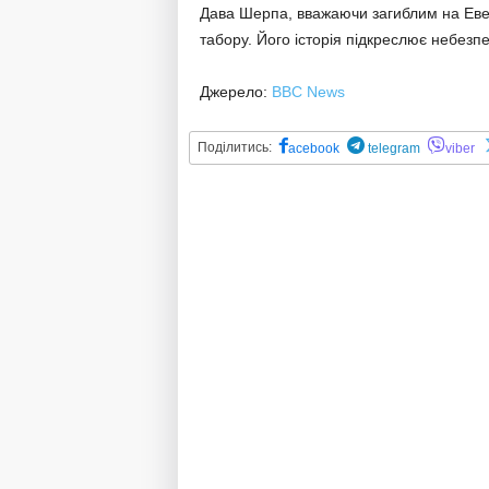
Дава Шерпа, вважаючи загиблим на Евер
табору. Його історія підкреслює небезпе
Джерело:
BBC News
Поділитись:
acebook
telegram
viber