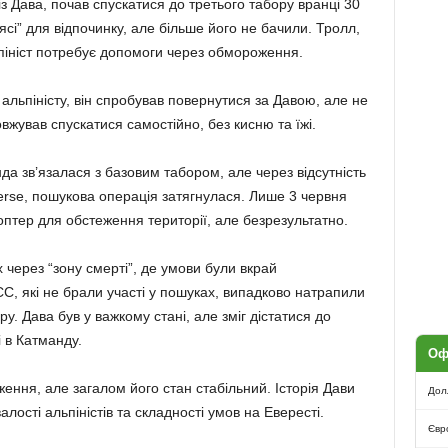
з Дава, почав спускатися до третього табору вранці 30
сі” для відпочинку, але більше його не бачили. Тролл,
пініст потребує допомоги через обмороження.
альпіністу, він спробував повернутися за Давою, але не
вжував спускатися самостійно, без кисню та їжі.
а зв’язалася з базовим табором, але через відсутність
erse, пошукова операція затягнулася. Лише 3 червня
коптер для обстеження території, але безрезультатно.
 через “зону смерті”, де умови були вкрай
C, які не брали участі у пошуках, випадково натрапили
ру. Дава був у важкому стані, але зміг дістатися до
і в Катманду.
Оф
ження, але загалом його стан стабільний. Історія Дави
Дол
ості альпіністів та складності умов на Евересті.
Євр