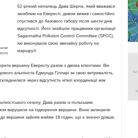
52-річний непалець Дава Шерпа, який вважався
загиблим на Евересті, дивом вижив і самостійно
спустився до базового табору після шести днів
відсутності. Його знайшли працівники організації
Sagarmatha Pollution Control Committee (SPCC),
які виконували свою звичайну роботу на
дивом
маршруті.
ресті
корити вершину Евересту разом з двома клієнтами. Він
ідомого альпініста Едмунда Гілларі за свою витривалість.
кладнилися через відсутність чіткої координації між
ьпіністського сезону, Дава разом із польським
лом вирушили на підкорення вершини. Вони залишили
м до вершини зайняв майже 18 годин, що є значно довше,