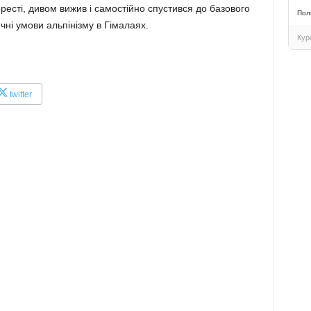
есті, дивом вижив і самостійно спустився до базового
Пол
чні умови альпінізму в Гімалаях.
Кур
twitter