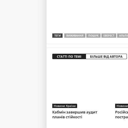
ТЕГИ
ВИЖИВАННЯ
ПОШУК
ЕВЕРЕСТ
АЛЬПІ
СТАТТІ ПО ТЕМІ
БІЛЬШЕ ВІД АВТОРА
Новини Країни
Новини
Кабмін завершив аудит
Російс
планів стійкості
постра