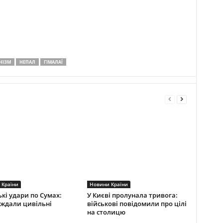
НІЗМ
НЕПАЛ
ГІМАЛАЇ
 Країни
Новини Країни
ькі удари по Сумах:
У Києві пролунала тривога:
ждали цивільні
військові повідомили про цілі
на столицю