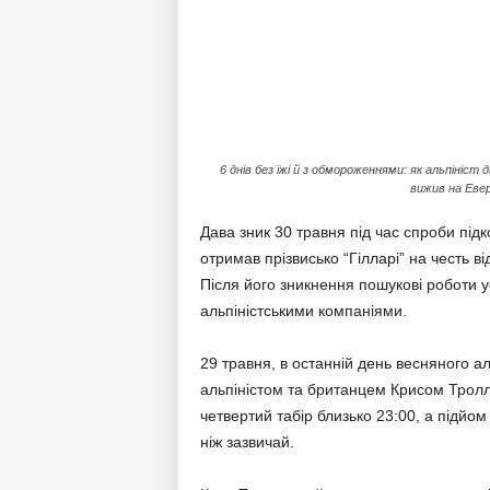
6 днів без їжі й з обмороженнями: як альпініст 
вижив на Еве
Дава зник 30 травня під час спроби під
отримав прізвисько “Гілларі” на честь в
Після його зникнення пошукові роботи ус
альпіністськими компаніями.
29 травня, в останній день весняного ал
альпіністом та британцем Крисом Трол
четвертий табір близько 23:00, а підйо
ніж зазвичай.