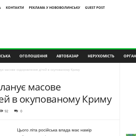
А
КОНТАКТИ
РЕКЛАМА У НОВОВОЛИНСЬКУ
GUEST POST
СЬКА
ОГОЛОШЕННЯ
АВТОБАЗАР
НЕРУХОМІСТЬ
ОРГАН
нує масове оздоровлення дітей в окупованому Криму
планує масове
тей в окупованому Криму
92
0
Цього літа російська влада має намір