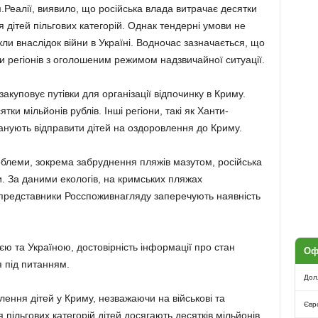
Реалії, виявило, що російська влада витрачає десятки
ля дітей пільгових категорій. Однак тендерні умови не
кли внаслідок війни в Україні. Водночас зазначається, що
и регіонів з оголошеним режимом надзвичайної ситуації.
куповує путівки для організації відпочинку в Криму.
тки мільйонів рублів. Інші регіони, такі як Ханти-
анують відправити дітей на оздоровлення до Криму.
облеми, зокрема забруднення пляжів мазутом, російська
. За даними екологів, на кримських пляжах
 представники Росспоживнагляду заперечують наявність
єю та Україною, достовірність інформації про стан
Оф
я під питанням.
Дол
ення дітей у Криму, незважаючи на військові та
Євр
я пільгових категорій дітей досягають десятків мільйонів