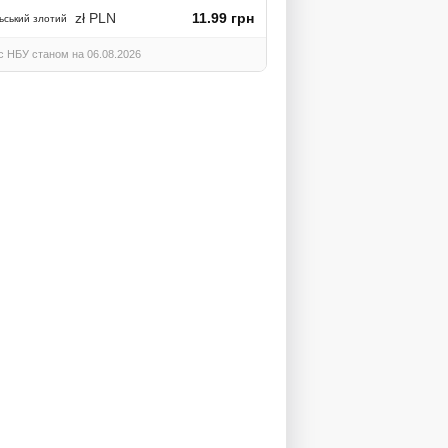
zł PLN
11.99 грн
ьський злотий
с НБУ станом на 06.08.2026