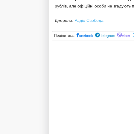
рублів, але офіційні особи не згадують п
Джерело:
Радіо Свобода
Поділитись:
acebook
telegram
viber