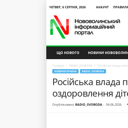
ЧЕТВЕР, 6 СЕРПНЯ, 2026
АКАУНТ
ПРАВИЛ
N
V
I
P
ЩО НОВОГО
НОВИНИ НОВОВОЛИН
Головна
RADIO_SVOBODA
Російська влада пла
НОВИНИ КРАЇНИ
RADIO_SVOBODA
Російська влада 
оздоровлення ді
Опубліковано
RADIO_SVOBODA
-
04.06.2026