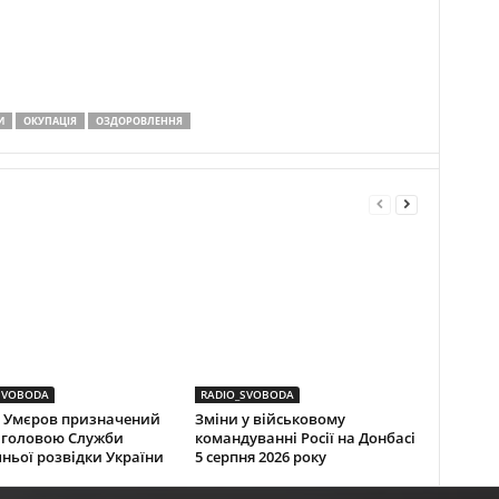
И
ОКУПАЦІЯ
ОЗДОРОВЛЕННЯ
SVOBODA
RADIO_SVOBODA
 Умєров призначений
Зміни у військовому
 головою Служби
командуванні Росії на Донбасі
ньої розвідки України
5 серпня 2026 року