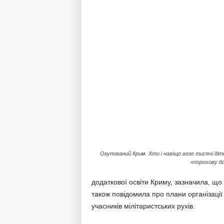
Окупований Крим. Хто і навіщо везе тисячі діт
«порохову б
додаткової освіти Криму, зазначила, що 
також повідомила про плани організаці
учасників мілітаристських рухів.