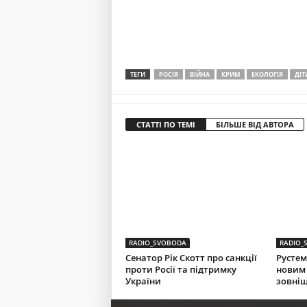
ТЕГИ
РОСІЯ
ВІЙНА
КРИМ
ЕКОЛОГІЯ
ДІТ
СТАТТІ ПО ТЕМІ
БІЛЬШЕ ВІД АВТОРА
RADIO_SVOBODA
RADIO_
Сенатор Рік Скотт про санкції
Рустем
проти Росії та підтримку
новим
України
зовніш