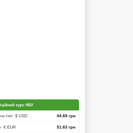
іційний курс НБУ
$ USD
44.69 грн
лар США
€ EUR
51.63 грн
о