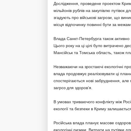
Дослідження, проведене проектом Крим.
мільйонів рублів на закупівлю путівок д
згадують про військові загрози, що вини
місця відпочинку повинні бути за межам
Влада Санкт-Петербурга також активно за
Цього року на ці цілі було витрачено деся
Мансійськ та Томська область, також пл
Незважаючи на зростаючі екологічні пр
влада продовжує реалізовувати ці плани
спостерігаються нові забруднення, але
загроз для здоров’я.
В умовах триваючого конфлікту між Росі
екології та безпеки в Криму залишаєтьс
Російська влада планує масове оздоровл
екологічні ризики. Витрати на путівки дл