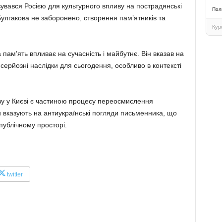
увався Росією для культурного впливу на пострадянські
Пол
Булгакова не заборонено, створення пам’ятників та
Кур
 пам’ять впливає на сучасність і майбутнє. Він вказав на
ерйозні наслідки для сьогодення, особливо в контексті
у у Києві є частиною процесу переосмислення
и вказують на антиукраїнські погляди письменника, що
публічному просторі.
twitter