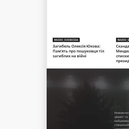
RADIO_SVOBODA
RADIO_
Загибель Олексія Юкова:
Сканда
Пам’ять про пошуковця тіл
Менде
загиблих на війні
списки
презид
Нововолин
цікавої та
найцікавіш
створений
нерухоміс