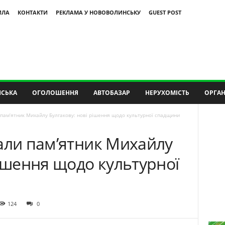
ИЛА
КОНТАКТИ
РЕКЛАМА У НОВОВОЛИНСЬКУ
GUEST POST
СЬКА
ОГОЛОШЕННЯ
АВТОБАЗАР
НЕРУХОМІСТЬ
ОРГАН
 пам’ятник Михайлу Булгакову: нові рішення щодо культурної спадщини
али пам’ятник Михайлу
рішення щодо культурної
124
0