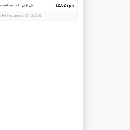
zł PLN
12.02 грн
ьський злотий
с НБУ станом на 07.08.2026