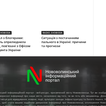
SVOBODA
RADIO_SVOBODA
л з блогерами:
Ситуація з постачанням
ль оприлюднила
пального в Україні: причини
, пов’язані з Офісом
та прогнози
ента України
ський інформаційний портал - веб-ресурс, присвячений місту Нововолинськ. Тут ви знайд
 корисної інформації про наше місто, незалежно від того, чи ви гість або мешканець. Діз
і місця для відвідування, новини, події, культурні заходи, інфраструктуру та багато іншого.
, щоб стати вашим надійним джерелом інформації про Нововолинськ, оголошення Ново
ть у Нововолинську, автобазар Нововолинська, організації Нововолинська, робота у Ново