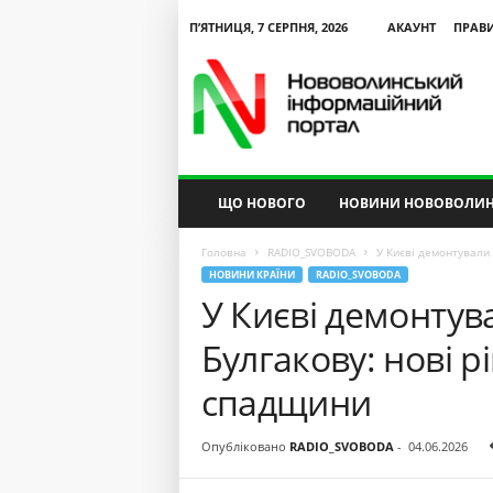
П’ЯТНИЦЯ, 7 СЕРПНЯ, 2026
АКАУНТ
ПРАВ
N
V
I
P
ЩО НОВОГО
НОВИНИ НОВОВОЛИН
Головна
RADIO_SVOBODA
У Києві демонтували
НОВИНИ КРАЇНИ
RADIO_SVOBODA
У Києві демонтув
Булгакову: нові 
спадщини
Опубліковано
RADIO_SVOBODA
-
04.06.2026