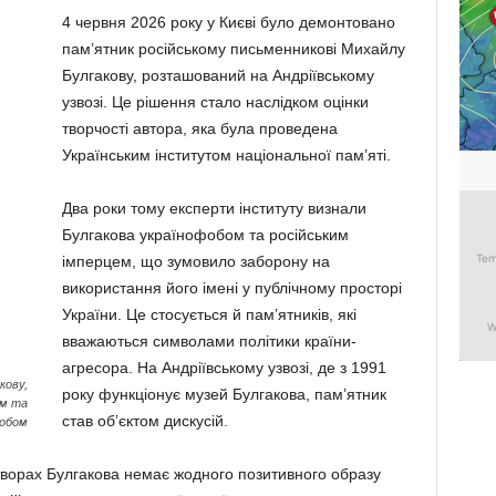
4 червня 2026 року у Києві було демонтовано
пам’ятник російському письменникові Михайлу
Булгакову, розташований на Андріївському
узвозі. Це рішення стало наслідком оцінки
творчості автора, яка була проведена
Українським інститутом національної пам’яті.
Два роки тому експерти інституту визнали
Булгакова українофобом та російським
імперцем, що зумовило заборону на
використання його імені у публічному просторі
України. Це стосується й пам’ятників, які
вважаються символами політики країни-
агресора. На Андріївському узвозі, де з 1991
кову,
року функціонує музей Булгакова, пам’ятник
ем та
став об’єктом дискусій.
фобом
 творах Булгакова немає жодного позитивного образу