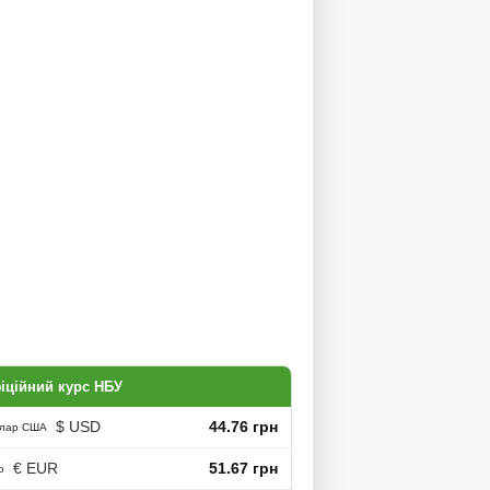
іційний курс НБУ
$ USD
44.76 грн
лар США
€ EUR
51.67 грн
о