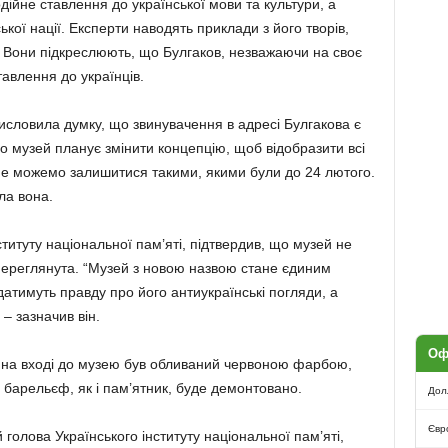
дійне ставлення до української мови та культури, а
кої нації. Експерти наводять приклади з його творів,
я». Вони підкреслюють, що Булгаков, незважаючи на своє
авлення до українців.
исловила думку, що звинувачення в адресі Булгакова є
 музей планує змінити концепцію, щоб відобразити всі
не можемо залишитися такими, якими були до 24 лютого.
ла вона.
титуту національної пам’яті, підтвердив, що музей не
 переглянута. “Музей з новою назвою стане єдиним
ідатимуть правду про його антиукраїнські погляди, а
– зазначив він.
Оф
 на вході до музею був обливаний червоною фарбою,
 барельєф, як і пам’ятник, буде демонтовано.
Дол
Євр
 голова Українського інституту національної пам’яті,