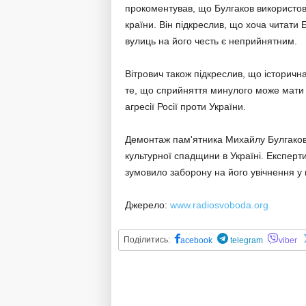
прокоментував, що Булгаков використов
країни. Він підкреслив, що хоча читати 
вулиць на його честь є неприйнятним.
Вітрович також підкреслив, що історична
те, що сприйняття минулого може мати с
агресії Росії проти України.
Демонтаж пам'ятника Михайлу Булгаков
культурної спадщини в Україні. Експерт
зумовило заборону на його увічнення у 
Джерело:
www.radiosvoboda.org
Поділитись:
acebook
telegram
viber