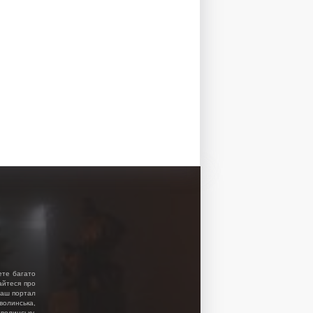
ете багато
найтеся про
 Наш портал
волинська,
волинську.