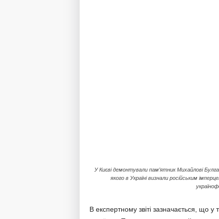
У Києві демонтували пам’ятник Михайлові Булга
якого в Україні визнали російським імперц
україно
В експертному звіті зазначається, що у