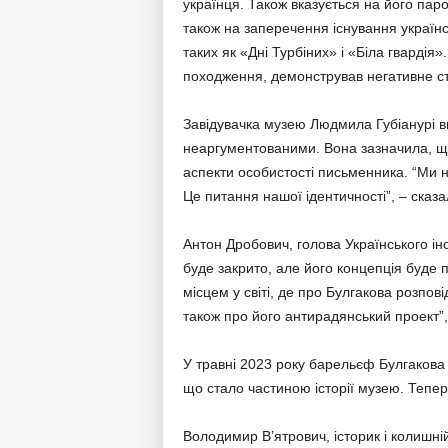
українця. Також вказується на його паро
також на заперечення існування українсь
таких як «Дні Турбіних» і «Біла гварді
походження, демонстрував негативне ст
Завідувачка музею Людмила Губіанурі в
неаргументованими. Вона зазначила, що
аспекти особистості письменника. “Ми 
Це питання нашої ідентичності”, – сказа
Антон Дробович, голова Українського інс
буде закрито, але його концепція буде
місцем у світі, де про Булгакова розпов
також про його антирадянський проект”, 
У травні 2023 року барельєф Булгакова
що стало частиною історії музею. Тепер
Володимир В’ятрович, історик і колишній