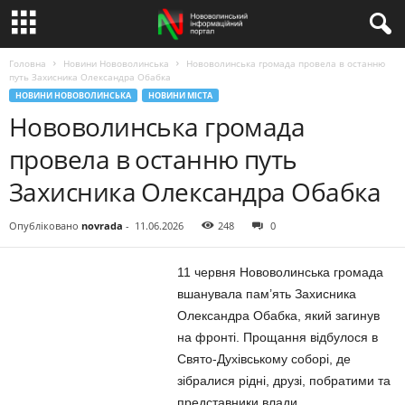
Головна
Новини Нововолинська
Нововолинська громада провела в останню
путь Захисника Олександра Обабка
НОВИНИ НОВОВОЛИНСЬКА
НОВИНИ МІСТА
Нововолинська громада
провела в останню путь
Захисника Олександра Обабка
Опубліковано
novrada
-
11.06.2026
248
0
11 червня Нововолинська громада
вшанувала пам’ять Захисника
Олександра Обабка, який загинув
на фронті. Прощання відбулося в
Свято-Духівському соборі, де
зібралися рідні, друзі, побратими та
представники влади.