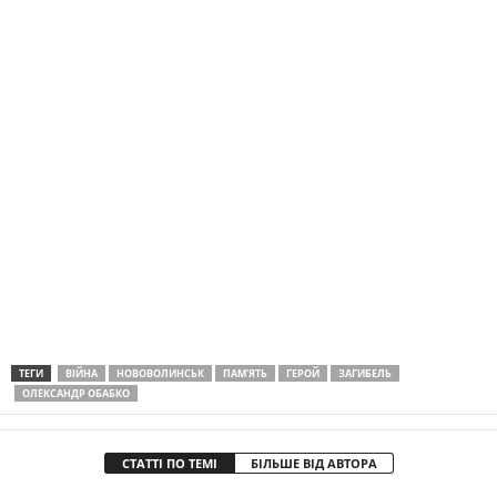
ТЕГИ
ВІЙНА
НОВОВОЛИНСЬК
ПАМ'ЯТЬ
ГЕРОЙ
ЗАГИБЕЛЬ
ОЛЕКСАНДР ОБАБКО
СТАТТІ ПО ТЕМІ
БІЛЬШЕ ВІД АВТОРА