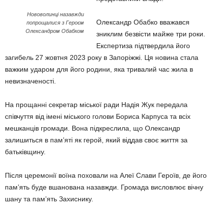
Нововолинці назавжди
Олександр Обабко вважався
попрощалися з Героєм
Олександром Обабком
зниклим безвісти майже три роки.
Експертиза підтвердила його
загибель 27 жовтня 2023 року в Запоріжжі. Ця новина стала
важким ударом для його родини, яка тривалий час жила в
невизначеності.
На прощанні секретар міської ради Надія Жук передала
співчуття від імені міського голови Бориса Карпуса та всіх
мешканців громади. Вона підкреслила, що Олександр
залишиться в пам’яті як герой, який віддав своє життя за
батьківщину.
Після церемонії воїна поховали на Алеї Слави Героїв, де його
пам’ять буде вшанована назавжди. Громада висловлює вічну
шану та пам’ять Захиснику.