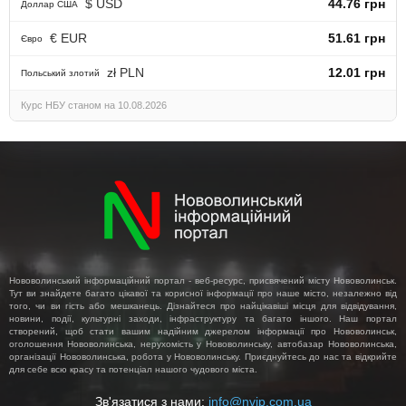
$ USD
44.76 грн
Доллар США
€ EUR
51.61 грн
Євро
zł PLN
12.01 грн
Польський злотий
Курс НБУ станом на 10.08.2026
Нововолинський інформаційний портал - веб-ресурс, присвячений місту Нововолинськ.
Тут ви знайдете багато цікавої та корисної інформації про наше місто, незалежно від
того, чи ви гість або мешканець. Дізнайтеся про найцікавіші місця для відвідування,
новини, події, культурні заходи, інфраструктуру та багато іншого. Наш портал
створений, щоб стати вашим надійним джерелом інформації про Нововолинськ,
оголошення Нововолинська, нерухомість у Нововолинську, автобазар Нововолинська,
організації Нововолинська, робота у Нововолинську. Приєднуйтесь до нас та відкрийте
для себе всю красу та потенціал нашого чудового міста.
Зв'язатися з нами:
info@nvip.com.ua