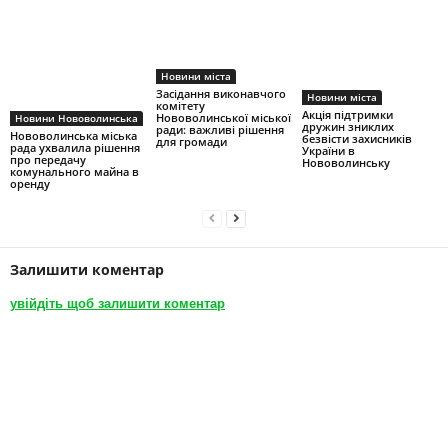
Новини міста
Засідання виконавчого
Новини міста
комітету
Акція підтримки
Нововолинської міської
Новини Нововолинська
дружин зниклих
ради: важливі рішення
Нововолинська міська
безвісти захисників
для громади
рада ухвалила рішення
України в
про передачу
Нововолинську
комунального майна в
оренду
Залишити коментар
увійдіть щоб залишити коментар