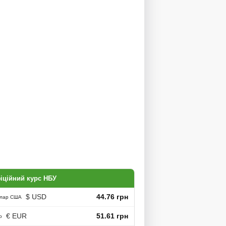
іційний курс НБУ
$ USD
44.76 грн
лар США
€ EUR
51.61 грн
о