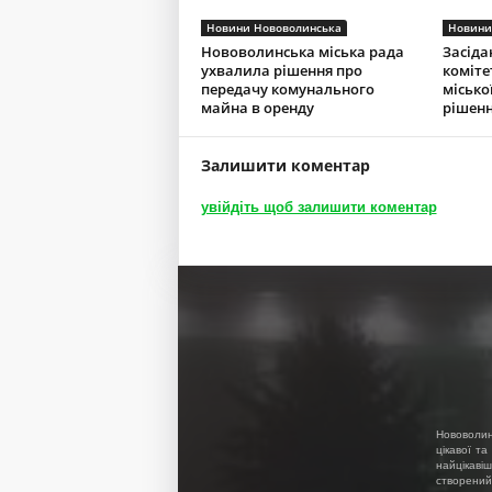
Новини Нововолинська
Новини
Нововолинська міська рада
Засіда
ухвалила рішення про
коміте
передачу комунального
місько
майна в оренду
рішенн
Залишити коментар
увійдіть щоб залишити коментар
Нововолин
цікавої та
найцікавіш
створений