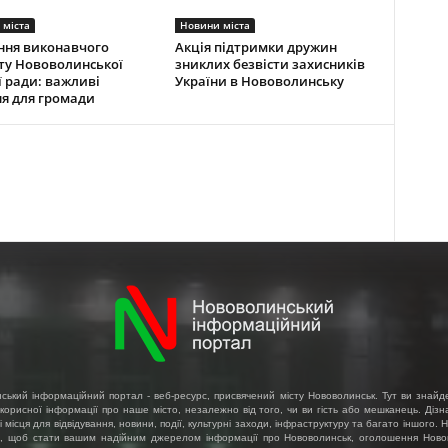
 міста
Новини міста
ння виконавчого
Акція підтримки дружин
ту Нововолинської
зниклих безвісти захисників
ї ради: важливі
України в Нововолинську
я для громади
ський інформаційний портал - веб-ресурс, присвячений місту Нововолинськ. Тут ви знайд
 корисної інформації про наше місто, незалежно від того, чи ви гість або мешканець. Діз
і місця для відвідування, новини, події, культурні заходи, інфраструктуру та багато іншого.
, щоб стати вашим надійним джерелом інформації про Нововолинськ, оголошення Ново