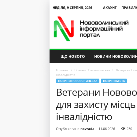
НЕДІЛЯ, 9 СЕРПНЯ, 2026
АКАУНТ
ПРАВИЛ
N
V
I
P
ЩО НОВОГО
НОВИНИ НОВОВОЛИН
Головна
Новини Нововолинська
Ветерани Нов
інвалідністю
НОВИНИ НОВОВОЛИНСЬКА
НОВИНИ МІСТА
Ветерани Новово
для захисту місць
інвалідністю
Опубліковано
novrada
-
11.06.2026
230