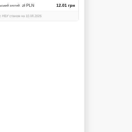
zł PLN
12.01 грн
ьський злотий
с НБУ станом на 10.08.2026