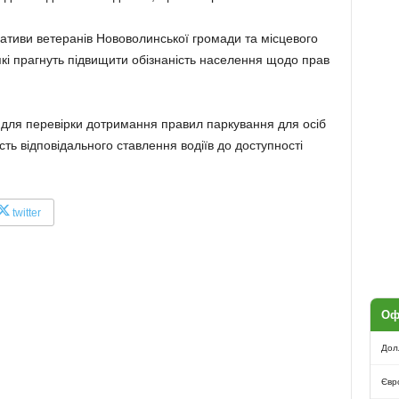
ціативи ветеранів Нововолинської громади та місцевого
 які прагнуть підвищити обізнаність населення щодо прав
для перевірки дотримання правил паркування для осіб
ість відповідального ставлення водіїв до доступності
twitter
Оф
Дол
Євр