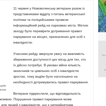
11 червня у Нововолинську ветерани разом із
представниками відділу з питань ветеранської
політики та поліцейськими провели
інформаційний рейд на парковках міста. Метою
заходу було перевірити дотримання правил
паркування на місцях, призначених для осіб з
інвалідністю.
Учасники рейду звернули увагу на важливість
збереження доступності цих місць для тих, хто
їх дійсно потребує. В умовах війни кількість
захисників та цивільних осіб з інвалідністю
зростає, тому водіїм було наголошено на
необхідності дотримуватись правил паркування.
 щодо
ністю
Ветерани підкреслили, що відповідальність
 важливою. Порушення правил паркування може
 для людей з інвалідністю, що є неприйнятним.