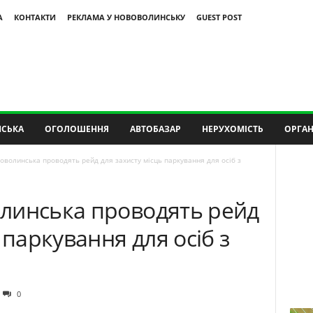
А
КОНТАКТИ
РЕКЛАМА У НОВОВОЛИНСЬКУ
GUEST POST
СЬКА
ОГОЛОШЕННЯ
АВТОБАЗАР
НЕРУХОМІСТЬ
ОРГАН
оволинська проводять рейд для захисту місць паркування для осіб з
линська проводять рейд
 паркування для осіб з
0