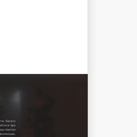
ете багато
найтеся про
 Наш портал
волинська,