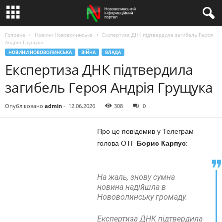
Головна
Новини Нововолинська
Експертиза ДНК підтвердила загибель Героя
Андрія Грущука
НОВИНИ НОВОВОЛИНСЬКА
ВІЙНА
ВЛАДА
Експертиза ДНК підтвердила
загибель Героя Андрія Грущука
Опубліковано
admin
-
12.06.2026
308
0
Про це повідомив у Телеграм
голова ОТГ
Борис Карпус
:
На жаль, знову сумна
новина надійшла в
Нововолинську громаду.
Експертиза ДНК підтвердила