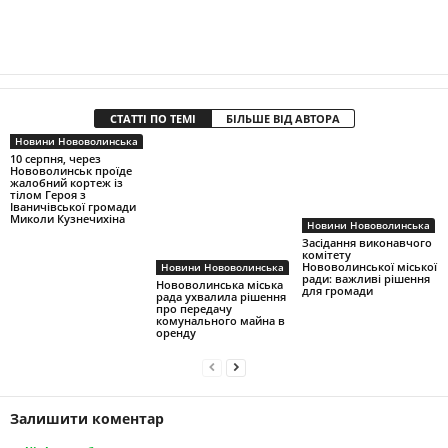
СТАТТІ ПО ТЕМІ
БІЛЬШЕ ВІД АВТОРА
Новини Нововолинська
10 серпня, через
Нововолинськ проїде
жалобний кортеж із
тілом Героя з
Іваничівської громади
Миколи Кузнечихіна
Новини Нововолинська
Засідання виконавчого
комітету
Нововолинської міської
Новини Нововолинська
ради: важливі рішення
Нововолинська міська
для громади
рада ухвалила рішення
про передачу
комунального майна в
оренду
Залишити коментар