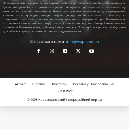
Нововолинський інформаційний портал - веб-ресурс, присвячений місту Нововолинськ.
Тут ви знайдете багато цікавої та корисної інформації про наше місто, незалежно від
того, чи ви гість або мешканець. Дізнайтеся про найцікавіші місця для відвідування,
новини, події, культурні заходи, інфраструктуру та багато іншого. Наш портал
створений, щоб стати вашим надійним джерелом інформації про Нововолинськ,
оголошення Нововолинська, нерухомість у Нововолинську, автобазар Нововолинська,
організації Нововолинська, робота у Нововолинську. Приєднуйтесь до нас та відкрийте
для себе всю красу та потенціал нашого чудового міста.
Зв'язатися з нами:
info@nvip.com.ua
Акаунт
Правила
Контакти
Реклама у Нововолинську
Guest Post
© 2008 Нововолинський інформаційний портал