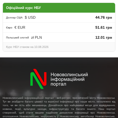
Офіційний курс НБУ
$ USD
44.76 грн
Доллар США
€ EUR
51.61 грн
Євро
zł PLN
12.01 грн
Польський злотий
Курс НБУ станом на 10.08.2026
Нововолинський інформаційний портал - веб-ресурс, присвячений місту Нововолинськ.
Тут ви знайдете багато цікавої та корисної інформації про наше місто, незалежно від
того, чи ви гість або мешканець. Дізнайтеся про найцікавіші місця для відвідування,
новини, події, культурні заходи, інфраструктуру та багато іншого. Наш портал
створений, щоб стати вашим надійним джерелом інформації про Нововолинськ,
оголошення Нововолинська, нерухомість у Нововолинську, автобазар Нововолинська,