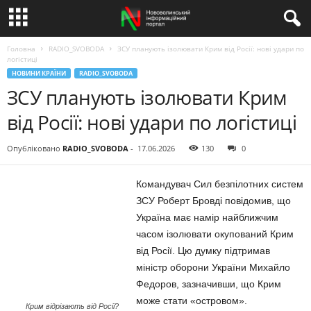
Головна
RADIO_SVOBODA
ЗСУ планують ізолювати Крим від Росії: нові удари по
логістиці
НОВИНИ КРАЇНИ
RADIO_SVOBODA
ЗСУ планують ізолювати Крим
від Росії: нові удари по логістиці
Опубліковано
RADIO_SVOBODA
-
17.06.2026
130
0
Командувач Сил безпілотних систем
ЗСУ Роберт Бровді повідомив, що
Україна має намір найближчим
часом ізолювати окупований Крим
від Росії. Цю думку підтримав
міністр оборони України Михайло
Федоров, зазначивши, що Крим
може стати «островом».
Крим відрізають від Росії?