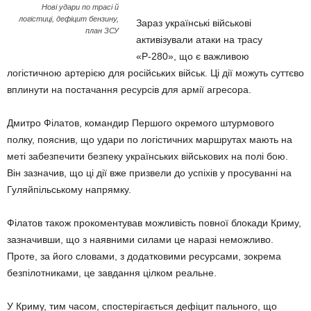
Нові удари по трасі й
логістиці, дефіцит бензину,
Зараз українські військові
план ЗСУ
активізували атаки на трасу
«Р-280», що є важливою
логістичною артерією для російських військ. Ці дії можуть суттєво
вплинути на постачання ресурсів для армії агресора.
Дмитро Філатов, командир Першого окремого штурмового
полку, пояснив, що удари по логістичних маршрутах мають на
меті забезпечити безпеку українських військових на полі бою.
Він зазначив, що ці дії вже призвели до успіхів у просуванні на
Гуляйпільському напрямку.
Філатов також прокоментував можливість повної блокади Криму,
зазначивши, що з наявними силами це наразі неможливо.
Проте, за його словами, з додатковими ресурсами, зокрема
безпілотниками, це завдання цілком реальне.
У Криму, тим часом, спостерігається дефіцит пального, що