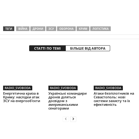
ТЕГИ
ВІЙНА
ДРОНИ
ЗСУ
ОБОРОНА
КРИМ
ЛОГІСТИКА
СТАТТІ ПО ТЕМІ
БІЛЬШЕ ВІД АВТОРА
RADIO_SVOBODA
RADIO_SVOBODA
RADIO_SVOBODA
Енергетична криза в
Українські командири
Атаки безпілотників на
Криму: наслідки атак
дронів діляться
Севастополь: нові
ЗСУ на енергооб’єкти
досвідом з
системи захисту та їх
американськими
ефективність
сенаторами