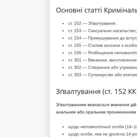
Основні статті Кримінал
ст. 152 — Зґвалтування;
ст. 153 — Сексуальне насильство;
ст. 154 — Примушування до вступу
ст. 155 — Статеві зносини з особо
ст. 156 — Розбещення неповнолітн
ст. 301 — Ввезення, виготовлення
ст. 302 — Створення або утриманн
ст. 303 — Сутенерство або втягне
Зґвалтування (ст. 152 КК
Зґвалтуванням визнається вчинення дій 
анальним або оральним проникненням у т
щодо неповнолітньої особи (14–18 
щодо особи, яка не досягла 14 рок