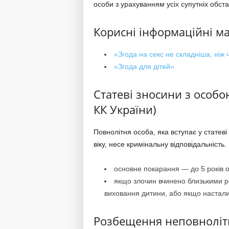
особи з урахуванням усіх супутніх обста
Корисні інформаційні м
«Згода на секс не складніша, ніж
«Згода для дітей»
Статеві зносини з особою
КК України)
Повнолітня особа, яка вступає у статев
віку, несе кримінальну відповідальність.
основне покарання — до 5 років 
якщо злочин вчинено близькими р
виховання дитини, або якщо настали 
Розбещення неповнолітні