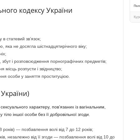
Пол
ьного кодексу України
Кур
 в статевий зв’язок;
ю, яка не досягла шістнадцятирічного віку;
іх;
, збут і розповсюдження порнографічних предметів;
я місць розпусти і звідництво;
ння особи у заняття проституцією.
 України)
сексуального характеру, пов’язаних із вагінальним,
іло іншої особи без її добровільної згоди.
років) — позбавлення волі від 7 до 12 років;
ів, незалежно від її згоди — позбавлення волі від 10 до