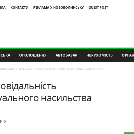
ИЛА
КОНТАКТИ
РЕКЛАМА У НОВОВОЛИНСЬКУ
GUEST POST
СЬКА
ОГОЛОШЕННЯ
АВТОБАЗАР
НЕРУХОМІСТЬ
ОРГАН
відповідальність за вчинення сексуального насильства щодо дитини
овідальність
уального насильства
0