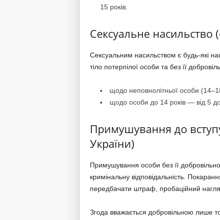
15 років.
Сексуальне насильство (с
Сексуальним насильством є будь-які нас
тіло потерпілої особи та без її добровіль
щодо неповнолітньої особи (14–18 
щодо особи до 14 років — від 5 до
Примушування до вступу 
України)
Примушування особи без її добровільної
кримінальну відповідальність. Покаранн
передбачати штраф, пробаційний нагля
Згода вважається добровільною лише то