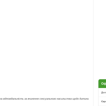
Оф
Дол
на відповідальність за вчинення сексуального насильства щодо дитини
Євр