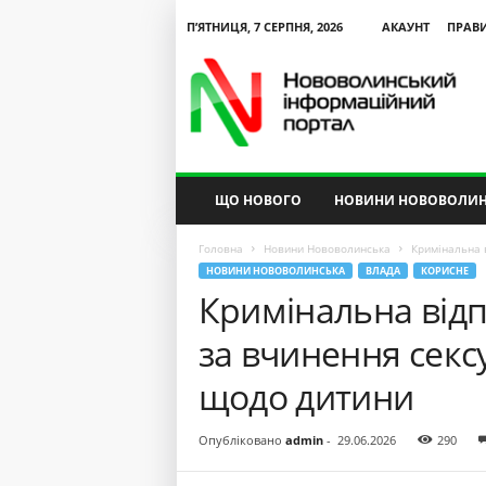
П’ЯТНИЦЯ, 7 СЕРПНЯ, 2026
АКАУНТ
ПРАВ
N
V
I
P
ЩО НОВОГО
НОВИНИ НОВОВОЛИН
Головна
Новини Нововолинська
Кримінальна 
НОВИНИ НОВОВОЛИНСЬКА
ВЛАДА
КОРИСНЕ
Кримінальна відп
за вчинення секс
щодо дитини
Опубліковано
admin
-
29.06.2026
290