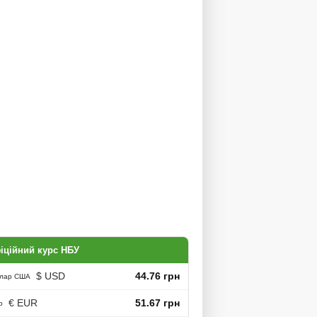
іційний курс НБУ
$ USD
44.76 грн
лар США
€ EUR
51.67 грн
о