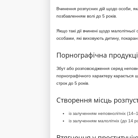
Вчинення розпусних дій щодо особи, як
позбавленням волі до 5 років.
Якщо такі дії вчинені щодо малолітньої
особами, які виховують дитину, покаранн
Порнографічна продукція
Збут або розповсюдження серед неповно
порнографічного характеру карається 
строк до 5 років.
Створення місць розпусти
із залученням неповнолітніх (14–1
із залученням малолітніх (до 14 ро
Втягнення у проституцію 