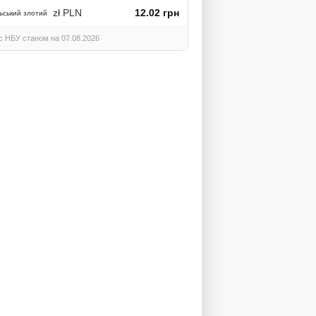
zł PLN
12.02 грн
ьський злотий
с НБУ станом на 07.08.2026