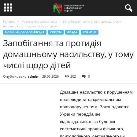
Головна
Новини Нововолинська
Запобігання та протидія домашньому
насильству, у тому числі щодо дітей
НОВИНИ НОВОВОЛИНСЬКА
СОЦІУМ
ВЛАДА
КОРИСНЕ
Запобігання та протидія
домашньому насильству, у тому
числі щодо дітей
Опубліковано
admin
-
29.06.2026
202
0
Домашнє насильство є порушенням
прав людини та кримінальним
правопорушенням. Законодавство
України передбачає
відповідальність за будь-які
систематичні прояви фізичного,
психологічного, сексуального чи