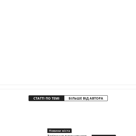
СТАТТІ ПО ТЕМІ
БІЛЬШЕ ВІД АВТОРА
Новини міста
Засідання виконавчого