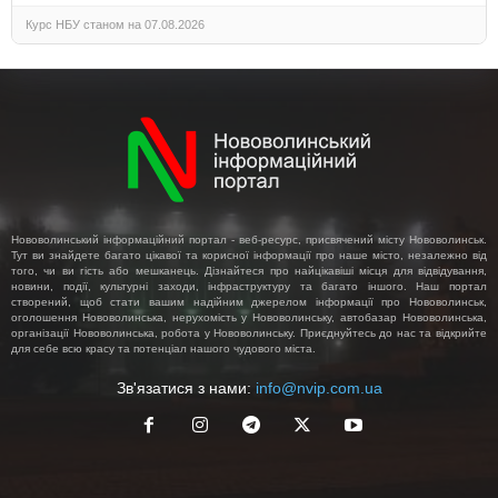
Курс НБУ станом на 07.08.2026
Нововолинський інформаційний портал - веб-ресурс, присвячений місту Нововолинськ.
Тут ви знайдете багато цікавої та корисної інформації про наше місто, незалежно від
того, чи ви гість або мешканець. Дізнайтеся про найцікавіші місця для відвідування,
новини, події, культурні заходи, інфраструктуру та багато іншого. Наш портал
створений, щоб стати вашим надійним джерелом інформації про Нововолинськ,
оголошення Нововолинська, нерухомість у Нововолинську, автобазар Нововолинська,
організації Нововолинська, робота у Нововолинську. Приєднуйтесь до нас та відкрийте
для себе всю красу та потенціал нашого чудового міста.
Зв'язатися з нами:
info@nvip.com.ua