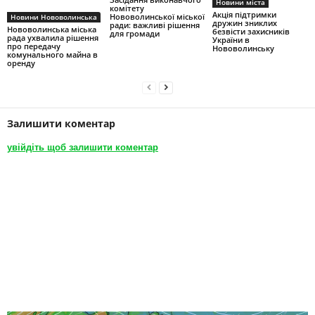
Новини міста
комітету
Акція підтримки
Нововолинської міської
Новини Нововолинська
дружин зниклих
ради: важливі рішення
Нововолинська міська
безвісти захисників
для громади
рада ухвалила рішення
України в
про передачу
Нововолинську
комунального майна в
оренду
Залишити коментар
увійдіть щоб залишити коментар