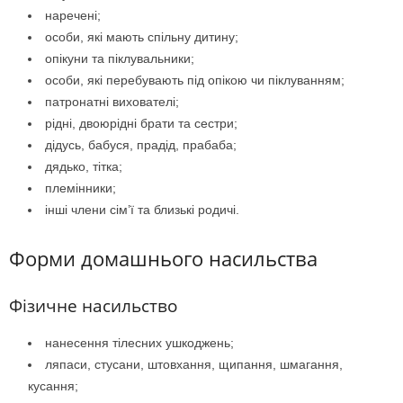
наречені;
особи, які мають спільну дитину;
опікуни та піклувальники;
особи, які перебувають під опікою чи піклуванням;
патронатні вихователі;
рідні, двоюрідні брати та сестри;
дідусь, бабуся, прадід, прабаба;
дядько, тітка;
племінники;
інші члени сім’ї та близькі родичі.
Форми домашнього насильства
Фізичне насильство
нанесення тілесних ушкоджень;
ляпаси, стусани, штовхання, щипання, шмагання,
кусання;