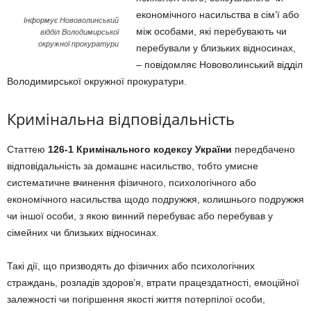
економічного насильства в сім’ї або
Інформує Нововолинський
між особами, які перебувають чи
відділ Володимирської
окружної прокуратури
перебували у близьких відносинах,
– повідомляє Нововолинський відділ
Володимирської окружної прокуратури.
Кримінальна відповідальність
Статтею
126-1 Кримінального кодексу України
передбачено
відповідальність за домашнє насильство, тобто умисне
систематичне вчинення фізичного, психологічного або
економічного насильства щодо подружжя, колишнього подружжя
чи іншої особи, з якою винний перебуває або перебував у
сімейних чи близьких відносинах.
Такі дії, що призводять до фізичних або психологічних
страждань, розладів здоров’я, втрати працездатності, емоційної
залежності чи погіршення якості життя потерпілої особи,