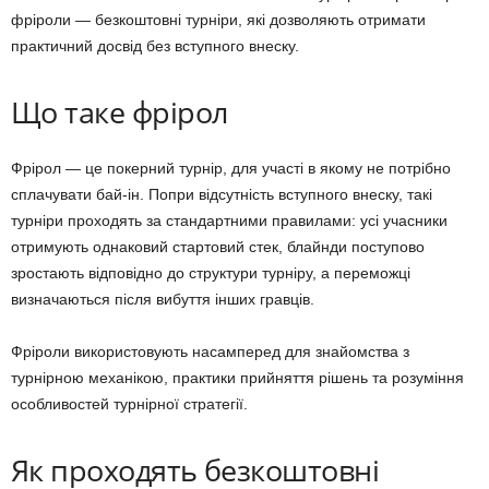
фріроли — безкоштовні турніри, які дозволяють отримати
практичний досвід без вступного внеску.
Що таке фрірол
Фрірол — це покерний турнір, для участі в якому не потрібно
сплачувати бай-ін. Попри відсутність вступного внеску, такі
турніри проходять за стандартними правилами: усі учасники
отримують однаковий стартовий стек, блайнди поступово
зростають відповідно до структури турніру, а переможці
визначаються після вибуття інших гравців.
Фріроли використовують насамперед для знайомства з
турнірною механікою, практики прийняття рішень та розуміння
особливостей турнірної стратегії.
Як проходять безкоштовні