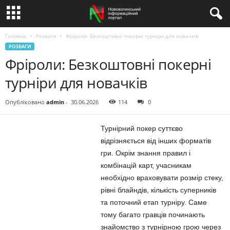
Головна
Розваги
Фріроли: Безкоштовні покерні турніри для новачків
РОЗВАГИ
Фріроли: Безкоштовні покерні
турніри для новачків
Опубліковано
admin
-
30.06.2026
114
0
Турнірний покер суттєво
відрізняється від інших форматів
гри. Окрім знання правил і
комбінацій карт, учасникам
необхідно враховувати розмір стеку,
рівні блайндів, кількість суперників
та поточний етап турніру. Саме
тому багато гравців починають
знайомство з турнірною грою через