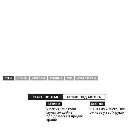
ТЕГИ
ПОКЕР
ФРІРОЛИ
ТУРНІРИ
ГРИ
АЗАРТНІ ІГРИ
СТАТТІ ПО ТЕМІ
БІЛЬШЕ ВІД АВТОРА
Корисне
Корисне
Viber vs SMS: коли
LEGO City – місто, яке
мультимедійне
оживає у твоїх руках
повідомлення продає
краще