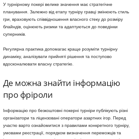
У турнірному покері велике значення має стратегічне
планування. Залежно від етапу турніру гравці змінюють стиль
гри, враховують співвідношення власного стеку до розміру
блайндів, оцінюють ризики та адаптуються до поведінки
суперників.
Регулярна практика допомагає краще розуміти турнірну
динаміку, аналізувати прийняті рішення та поступово
вдосконалювати власну стратегію.
Де можна знайти інформацію
про фріроли
Інформацію про безкоштовні покерні турніри публікують різні
організатори та ліцензовані оператори азартних ігор. Перед
участю варто ознайомитися з правилами конкретного турніру,
умовами реєстрації, порядком визначення переможців та