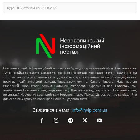
Курс НБУ станом на 07.08.2026
Нововолинський інформаційний портал - веб-ресурс, присвячений місту Нововолинськ.
Тут ви знайдете багато цікавої та корисної інформації про наше місто, незалежно від
того, чи ви гість або мешканець. Дізнайтеся про найцікавіші місця для відвідування,
новини, події, культурні заходи, інфраструктуру та багато іншого. Наш портал
створений, щоб стати вашим надійним джерелом інформації про Нововолинськ,
оголошення Нововолинська, нерухомість у Нововолинську, автобазар Нововолинська,
організації Нововолинська, робота у Нововолинську. Приєднуйтесь до нас та відкрийте
для себе всю красу та потенціал нашого чудового міста.
Зв'язатися з нами:
info@nvip.com.ua