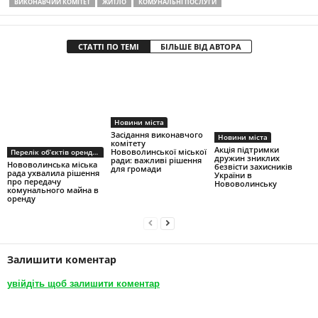
ВИКОНАВЧИЙ КОМІТЕТ
ЖИТЛО
КОМУНАЛЬНІ ПОСЛУГИ
СТАТТІ ПО ТЕМІ
БІЛЬШЕ ВІД АВТОРА
Новини міста
Засідання виконавчого
Новини міста
комітету
Акція підтримки
Нововолинської міської
Перелік об’єктів оренди першого типу
дружин зниклих
ради: важливі рішення
Нововолинська міська
безвісти захисників
для громади
рада ухвалила рішення
України в
про передачу
Нововолинську
комунального майна в
оренду
Залишити коментар
увійдіть щоб залишити коментар