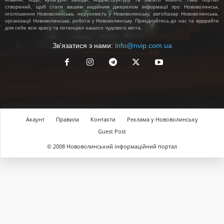
створений, щоб стати вашим надійним джерелом інформації про Нововолинськ,
оголошення Нововолинська, нерухомість у Нововолинську, автобазар Нововолинська,
організації Нововолинська, робота у Нововолинську. Приєднуйтесь до нас та відкрийте
для себе всю красу та потенціал нашого чудового міста.
Зв'язатися з нами:
info@nvip.com.ua
Акаунт
Правила
Контакти
Реклама у Нововолинську
Guest Post
© 2008 Нововолинський інформаційний портал