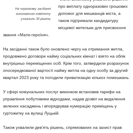
про виплату одноразових грошових
На черговому засіданні
допомог для мешканців міста, а
виконавчого комітету
ухвалили 30 рішень
також підтримали кандидатуру
місцевої жительки для присвоєння
звання «Мати-героїня».
На засіданні також було оновлено чергу на отримання житла,
продовжено договори найму соціальних кімнат і взято на облік
внутрішньо переміщених осіб. Крім того, затвердили розрахунок
опосередкованої вартості найму житла на одну особу за другий
квартал 2023 року та погодили приватизацію кількох помешкань.
У сфері комунальних послуг виконком встановив тарифи на
управління побутовими відходами, надав дозвіл на видалення
зелених насаджень і впорядкував нумерацію приміщень у
гуртожитку на вулиці Луцькій.
Також ухвалили дев’ять рішень, спрямованих на захист прав