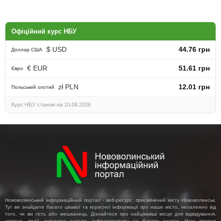
Офіційний курс НБУ
$ USD
44.76 грн
Доллар США
€ EUR
51.61 грн
Євро
zł PLN
12.01 грн
Польський злотий
Курс НБУ станом на 10.08.2026
Нововолинський інформаційний портал - веб-ресурс, присвячений місту Нововолинськ.
Тут ви знайдете багато цікавої та корисної інформації про наше місто, незалежно від
того, чи ви гість або мешканець. Дізнайтеся про найцікавіші місця для відвідування,
новини, події, культурні заходи, інфраструктуру та багато іншого. Наш портал