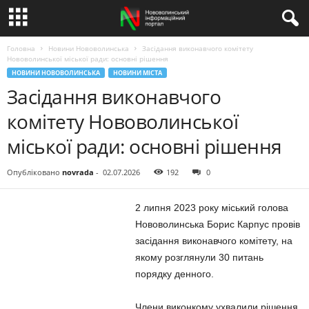
Головна
Новини Нововолинська
Засідання виконавчого комітету
Нововолинської міської ради: основні рішення
НОВИНИ НОВОВОЛИНСЬКА
НОВИНИ МІСТА
Засідання виконавчого
комітету Нововолинської
міської ради: основні рішення
Опубліковано
novrada
-
02.07.2026
192
0
2 липня 2023 року міський голова
Нововолинська Борис Карпус провів
засідання виконавчого комітету, на
якому розглянули 30 питань
порядку денного.
Члени виконкому ухвалили рішення