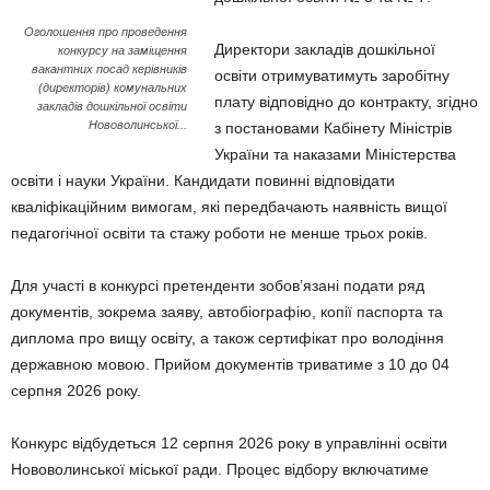
Оголошення про проведення
Директори закладів дошкільної
конкурсу на заміщення
вакантних посад керівників
освіти отримуватимуть заробітну
(директорів) комунальних
плату відповідно до контракту, згідно
закладів дошкільної освіти
Нововолинської...
з постановами Кабінету Міністрів
України та наказами Міністерства
освіти і науки України. Кандидати повинні відповідати
кваліфікаційним вимогам, які передбачають наявність вищої
педагогічної освіти та стажу роботи не менше трьох років.
Для участі в конкурсі претенденти зобов’язані подати ряд
документів, зокрема заяву, автобіографію, копії паспорта та
диплома про вищу освіту, а також сертифікат про володіння
державною мовою. Прийом документів триватиме з 10 до 04
серпня 2026 року.
Конкурс відбудеться 12 серпня 2026 року в управлінні освіти
Нововолинської міської ради. Процес відбору включатиме