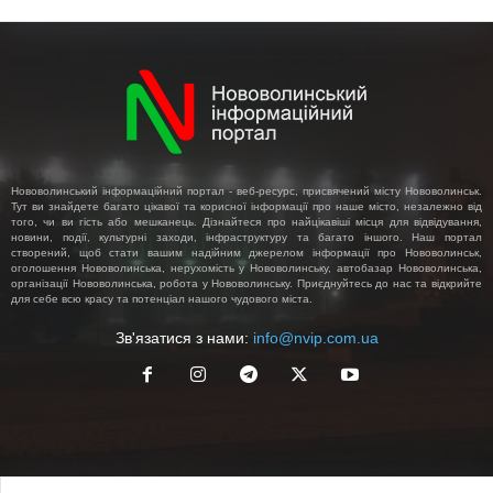
Нововолинський інформаційний портал - веб-ресурс, присвячений місту Нововолинськ.
Тут ви знайдете багато цікавої та корисної інформації про наше місто, незалежно від
того, чи ви гість або мешканець. Дізнайтеся про найцікавіші місця для відвідування,
новини, події, культурні заходи, інфраструктуру та багато іншого. Наш портал
створений, щоб стати вашим надійним джерелом інформації про Нововолинськ,
оголошення Нововолинська, нерухомість у Нововолинську, автобазар Нововолинська,
організації Нововолинська, робота у Нововолинську. Приєднуйтесь до нас та відкрийте
для себе всю красу та потенціал нашого чудового міста.
Зв'язатися з нами:
info@nvip.com.ua