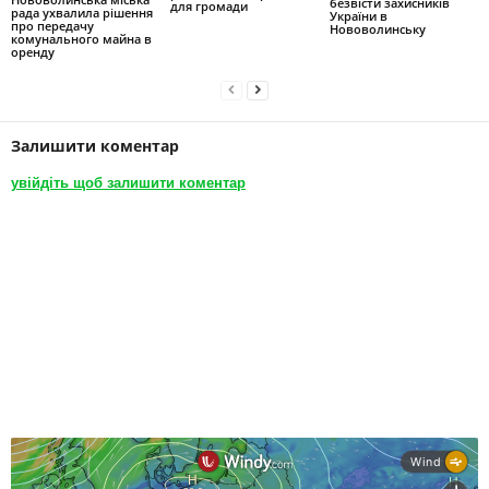
безвісти захисників
для громади
рада ухвалила рішення
України в
про передачу
Нововолинську
комунального майна в
оренду
Залишити коментар
увійдіть щоб залишити коментар