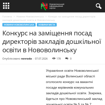
Головна
Новини Нововолинська
Конкурс на заміщення посад директорів
закладів дошкільної освіти в Нововолинську
НОВИНИ НОВОВОЛИНСЬКА
НОВИНИ МІСТА
Конкурс на заміщення посад
директорів закладів дошкільної
освіти в Нововолинську
Опубліковано
novrada
-
07.07.2026
178
0
Управління освіти Нововолинської
міської ради Волинської області
оголосило конкурс на вакантні
посади керівників комунальних
закладів дошкільної освіти. Зокрема,
йдеться про Нововолинський заклад
дошкільної освіти № 5 та № 7.