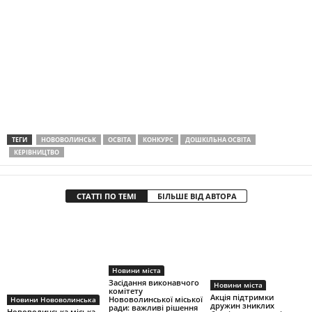
ТЕГИ
НОВОВОЛИНСЬК
ОСВІТА
КОНКУРС
ДОШКІЛЬНА ОСВІТА
КЕРІВНИЦТВО
СТАТТІ ПО ТЕМІ
БІЛЬШЕ ВІД АВТОРА
Новини міста
Засідання виконавчого
Новини міста
комітету
Акція підтримки
Нововолинської міської
Новини Нововолинська
дружин зниклих
ради: важливі рішення
Нововолинська міська