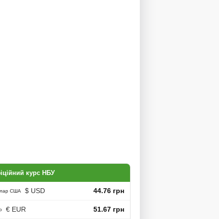
іційний курс НБУ
$ USD
44.76 грн
лар США
€ EUR
51.67 грн
о