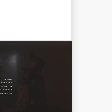
ете багато
найтеся про
 Наш портал
волинська,
волинську.