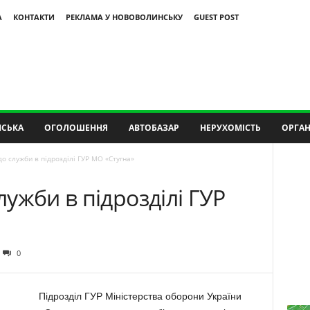
А
КОНТАКТИ
РЕКЛАМА У НОВОВОЛИНСЬКУ
GUEST POST
СЬКА
ОГОЛОШЕННЯ
АВТОБАЗАР
НЕРУХОМІСТЬ
ОРГАН
о служби в підрозділі ГУР МО «Стугна»
ужби в підрозділі ГУР
0
Підрозділ ГУР Міністерства оборони України