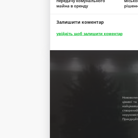
передачу комунального
місько
майна в оренду
рішенн
Залишити коментар
увійдіть щоб залишити коментар
Нововолин
цікавої та
найцікавіш
створений
нерухоміс
Приєднуйте