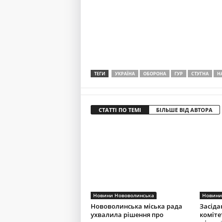
ТЕГИ
УКРАЇНА
ОБОРОНА
ГУР
СТУГНА
Н
СТАТТІ ПО ТЕМІ
БІЛЬШЕ ВІД АВТОРА
Новини Нововолинська
Новини
Нововолинська міська рада
Засіда
ухвалила рішення про
коміте