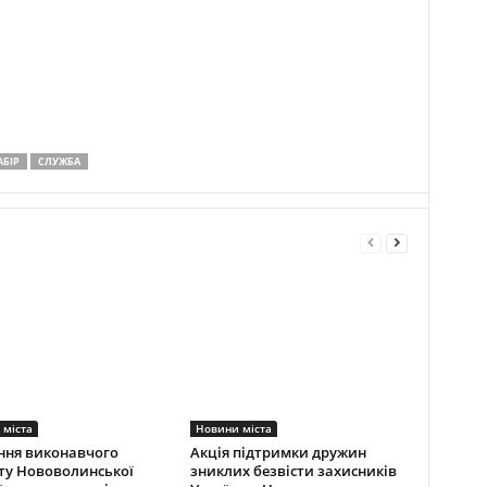
АБІР
СЛУЖБА
 міста
Новини міста
ння виконавчого
Акція підтримки дружин
ту Нововолинської
зниклих безвісти захисників