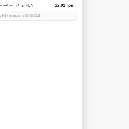
zł PLN
12.02 грн
ьський злотий
с НБУ станом на 07.08.2026