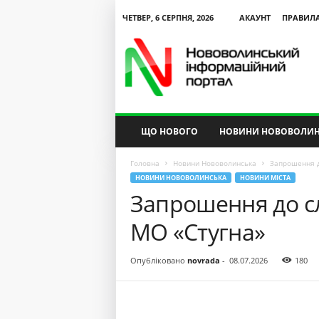
ЧЕТВЕР, 6 СЕРПНЯ, 2026
АКАУНТ
ПРАВИЛ
N
V
I
P
ЩО НОВОГО
НОВИНИ НОВОВОЛИН
Головна
Новини Нововолинська
Запрошення д
НОВИНИ НОВОВОЛИНСЬКА
НОВИНИ МІСТА
Запрошення до сл
МО «Стугна»
Опубліковано
novrada
-
08.07.2026
180