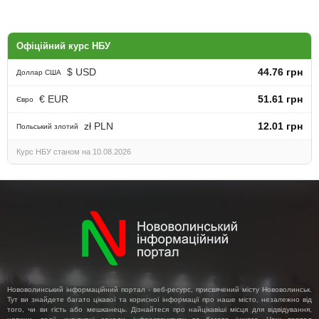
Офіційний курс НБУ
$ USD
44.76 грн
Доллар США
€ EUR
51.61 грн
Євро
zł PLN
12.01 грн
Польський злотий
Курс НБУ станом на 10.08.2026
Нововолинський інформаційний портал - веб-ресурс, присвячений місту Нововолинськ.
Тут ви знайдете багато цікавої та корисної інформації про наше місто, незалежно від
того, чи ви гість або мешканець. Дізнайтеся про найцікавіші місця для відвідування,