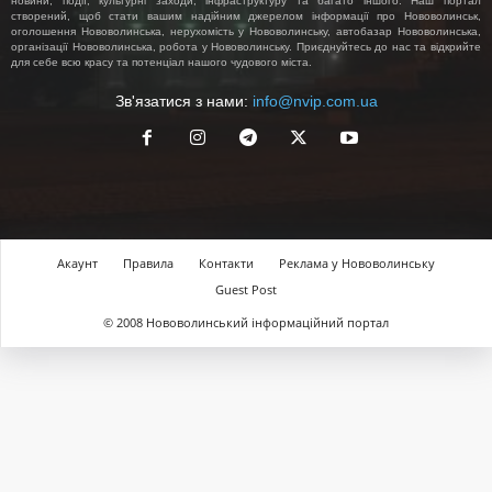
новини, події, культурні заходи, інфраструктуру та багато іншого. Наш портал
створений, щоб стати вашим надійним джерелом інформації про Нововолинськ,
оголошення Нововолинська, нерухомість у Нововолинську, автобазар Нововолинська,
організації Нововолинська, робота у Нововолинську. Приєднуйтесь до нас та відкрийте
для себе всю красу та потенціал нашого чудового міста.
Зв'язатися з нами:
info@nvip.com.ua
Акаунт
Правила
Контакти
Реклама у Нововолинську
Guest Post
© 2008 Нововолинський інформаційний портал