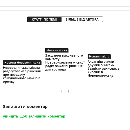
СТАТТІ ПО ТЕМІ
БІЛЬШЕ ВІД АВТОРА
Новини міста
Засідання виконавчого
Новини міста
комітету
Акція підтримки
Нововолинської міської
Новини Нововолинська
дружин зниклих
ради: важливі рішення
Нововолинська міська
безвісти захисників
для громади
рада ухвалила рішення
України в
про передачу
Нововолинську
комунального майна в
оренду
Залишити коментар
увійдіть щоб залишити коментар