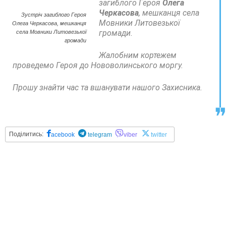
загиблого Героя
Олега
Черкасова
, мешканця села
Зустріч загиблого Героя
Мовники Литовезької
Олега Черкасова, мешканця
громади.
села Мовники Литовезької
громади
Жалобним кортежем
проведемо Героя до Нововолинського моргу.
Прошу знайти час та вшанувати нашого Захисника.
Поділитись:
acebook
telegram
viber
twitter