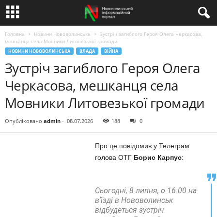
Головна
Новини Нововолинська
Зустріч загиблого Героя Олега Черкасова,
мешканця села Мовники Литовезької громади
НОВИНИ НОВОВОЛИНСЬКА
ВЛАДА
ВІЙНА
Зустріч загиблого Героя Олега
Черкасова, мешканця села
Мовники Литовезької громади
Опубліковано
admin
-
08.07.2026
188
0
Про це повідомив у Телеграм
голова ОТГ
Борис Карпус
:
Сьогодні, 8 липня, о 16:00 на
вʼїзді в Нововолинськ
відбудеться зустріч