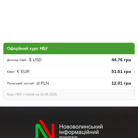
Офіційний курс НБУ
$ USD
44.76 грн
Доллар США
€ EUR
51.61 грн
Євро
zł PLN
12.01 грн
Польський злотий
Курс НБУ станом на 10.08.2026