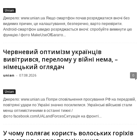
Unian
Джерело: www.unian.ua Якщо смартфон почав розряджатися вночі без
видимих причин, це налаштування, безперечно, варто перевірити.
Android-смартфон швидко розряджається вночі: спробуйте вимкнути цю
функцію / фото MakeUseOfБагато...
Червневий оптимізм українців
вивітрився, перелому у війні нема, –
німецький оглядач
unian
-
07.08.2026
0
Unian
Джерело: www.unian.ua Попри сповільнення просування РФ на передовій,
повітряні удари по Україні значно посилилися. Українські військові стали
менш оптимістичними в останні тижні /
фото facebook.com/UALandForcesСитуація на фронті...
У чому полягає користь волоських горіхів