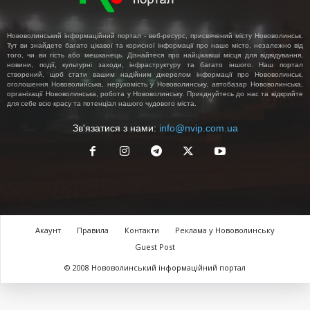
Нововолинський інформаційний портал - веб-ресурс, присвячений місту Нововолинськ.
Тут ви знайдете багато цікавої та корисної інформації про наше місто, незалежно від
того, чи ви гість або мешканець. Дізнайтеся про найцікавіші місця для відвідування,
новини, події, культурні заходи, інфраструктуру та багато іншого. Наш портал
створений, щоб стати вашим надійним джерелом інформації про Нововолинськ,
оголошення Нововолинська, нерухомість у Нововолинську, автобазар Нововолинська,
організації Нововолинська, робота у Нововолинську. Приєднуйтесь до нас та відкрийте
для себе всю красу та потенціал нашого чудового міста.
Зв'язатися з нами:
info@nvip.com.ua
Акаунт
Правила
Контакти
Реклама у Нововолинську
Guest Post
© 2008 Нововолинський інформаційний портал