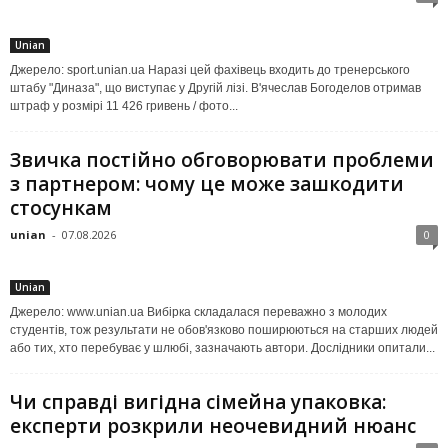
Unian
Джерело: sport.unian.ua Наразі цей фахівець входить до тренерського
штабу "Диназа", що виступає у Другій лізі. В'ячеслав Богоделов отримав
штраф у розмірі 11 426 гривень / фото...
Звичка постійно обговорювати проблеми
з партнером: чому це може зашкодити
стосункам
unian
-
07.08.2026
0
Unian
Джерело: www.unian.ua Вибірка складалася переважно з молодих
студентів, тож результати не обов'язково поширюються на старших людей
або тих, хто перебуває у шлюбі, зазначають автори. Дослідники опитали...
Чи справді вигідна сімейна упаковка:
експерти розкрили неочевидний нюанс