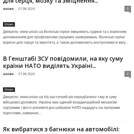
для серця, мозку та зміцнення...
unian
-
07.08.2026
0
Unian
Джерело: www.unian.ua Волоські горіхи зміцнюють судини та є корисним
доповненням для профілактики серцевих захворювань. Волоські горіхи
корисні для серця та імунітету, а також допомагають контролювати вагу...
В Генштабі ЗСУ повідомили, на яку суму
країни НАТО виділять Україні...
unian
-
07.08.2026
0
Unian
Джерело: www.unian.ua На наступний рік передбачено таку ж суму
військової допомоги. Україна має єдиний координаційний механізм
підтримки / фото president.gov.uaКраїни НАТО нададуть на програми
підготовки, навчання,...
Як вибратися з багнюки на автомобілі: