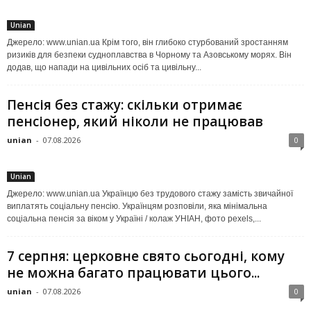
Unian
Джерело: www.unian.ua Крім того, він глибоко стурбований зростанням
ризиків для безпеки судноплавства в Чорному та Азовському морях. Він
додав, що напади на цивільних осіб та цивільну...
Пенсія без стажу: скільки отримає
пенсіонер, який ніколи не працював
unian
-
07.08.2026
0
Unian
Джерело: www.unian.ua Українцю без трудового стажу замість звичайної
виплатять соціальну пенсію. Українцям розповіли, яка мінімальна
соціальна пенсія за віком у Україні / колаж УНІАН, фото pexels,...
7 серпня: церковне свято сьогодні, кому
не можна багато працювати цього...
unian
-
07.08.2026
0