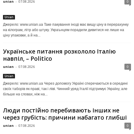
unian
-
07.08.2026
0
Unian
Джерело: www.unian.ua Таке пакування іноді має вищу ціну в перерахунку
на кілограм, літр або штуку. Украънцям порадили дивитися не лише на
ціну упаковки, а й на...
Українське питання розкололо Італію
навпіл, – Politico
unian
-
07.08.2026
0
Unian
Джерело: www.unian.ua Через допомогу Україні сперечаються в середині
своїх таборів як праві, так і ліві. Чинний уряд Італії підтримує Україну, але
більше на словах, ніж на...
Люди постійно перебивають інших не
через грубість: причини набагато глибші
unian
-
07.08.2026
0