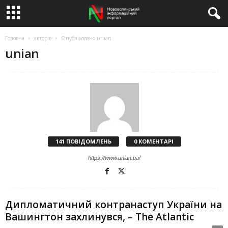
Головна
авторів
Опубліковано unian
unian
141 ПОВІДОМЛЕНЬ
0 КОМЕНТАРІ
https://www.unian.ua/
Дипломатичний контранаступ України на
Вашингтон захлинувся, – The Atlantic