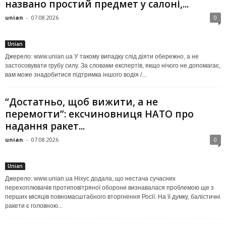
названо простий предмет у салоні,...
unian
-
07.08.2026
0
Unian
Джерело: www.unian.ua У такому випадку слід діяти обережно, а не
застосовувати грубу силу. За словами експертів, якщо нічого не допомагає,
вам може знадобитися підтримка іншого водія /...
“Достатньо, щоб вижити, а не
перемогти”: ексчиновниця НАТО про
надання ракет...
unian
-
07.08.2026
0
Unian
Джерело: www.unian.ua Ніхус додала, що нестача сучасних
перехоплювачів протиповітряної оборони визнавалася проблемою ще з
перших місяців повномасштабного вторгнення Росії. На її думку, балістичні
ракети є головною...