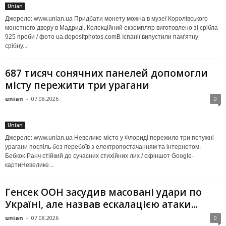
Unian
Джерело: www.unian.ua Придбати монету можна в музеї Королівського
монетного двору в Мадриді. Колекційний екземпляр виготовлено зі срібла
925 проби / фото ua.depositphotos.comВ Іспанії випустили пам'ятну
срібну...
687 тисяч сонячних панелей допомогли
місту пережити три урагани
unian
-
07.08.2026
0
Unian
Джерело: www.unian.ua Невелике місто у Флориді пережило три потужні
урагани поспіль без перебоїв з електропостачанням та інтернетом.
Бебкок-Ранч стійкий до сучасних стихійних лих / скріншот Google-
картиНевелике...
Генсек ООН засудив масовані удари по
Україні, але назвав ескалацією атаки...
unian
-
07.08.2026
0