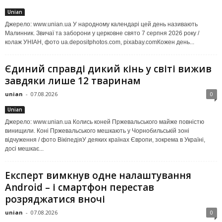
Unian
Джерело: www.unian.ua У народному календарі цей день називають
Малинник. Звичаї та заборони у церковне свято 7 серпня 2026 року /
колаж УНІАН, фото ua.depositphotos.com, pixabay.comКожен день...
Єдиний справді дикий кінь у світі вижив
завдяки лише 12 тваринам
unian
-
07.08.2026
0
Unian
Джерело: www.unian.ua Колись коней Пржевальського майже повністю
винищили. Коні Пржевальського мешкають у Чорнобильській зоні
відчуження / фото ВікіпедіяУ деяких країнах Європи, зокрема в Україні,
досі мешкає...
Експерт вимкнув одне налаштування
Android – і смартфон перестав
розряджатися вночі
unian
-
07.08.2026
0