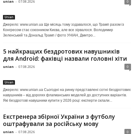
unian
-
07.08.2026
0
Unian
Джерело: www.unian.ua Ще місяць тому зздавалося, що Трамп разом із
Конгресом стає союзником Києва, але все зірвалося. Володимир
Зеленський та Дональд Трамп / фото УНІАН, Дмитро...
5 найкращих бездротових навушників
для Android: фахівці назвали головні хіти
unian
-
07.08.2026
0
Unian
Джерело: www.unian.ua Сьогодні на ринку представлені сотні бездротових
навушників – від дорогих флагманських моделей до доступних варіантів.
Які бездротові навушники купити у 2026 році: експерти склали...
Екстренера збірної України з футболу
оштрафували за російську мову
unian
-
07.08.2026
0