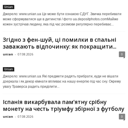
Unian
Джерело: www.unian.ua Це може бути ознакою СДУГ. Звичка перебивати
може сформуватися ще в дитинстві / фото ua.depositphotos.comМайже
кожен зустрічав людину, яка під час розмови регулярно перебиває...
Згідно з фен-шуй, ці помилки в спальні
заважають відпочинку: як покращити...
unian
-
07.08.2026
0
Unian
Джерело: www.unian.ua Які предмети радять прибрати, куди не вішати
дзеркала і як декор кімнати впливає на нашу енергію під час сну. Окрему
увагу Траверса радить приділити...
Іспанія викарбувала пам’ятну срібну
монету на честь тріумфу збірної з футболу
unian
-
07.08.2026
0