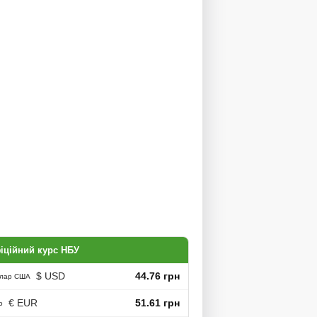
іційний курс НБУ
$ USD
44.76 грн
лар США
€ EUR
51.61 грн
о