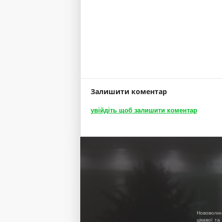
Залишити коментар
увійдіть щоб залишити коментар
Нововолин
цікавої та