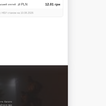
zł PLN
12.01 грн
ьський злотий
с НБУ станом на 10.08.2026
ете багато
найтеся про