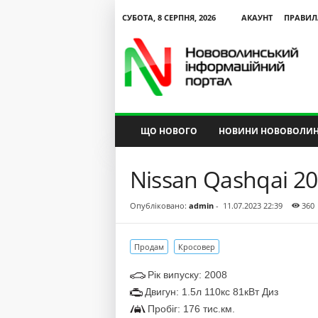
СУБОТА, 8 СЕРПНЯ, 2026
АКАУНТ
ПРАВИЛ
N
V
I
P
ЩО НОВОГО
НОВИНИ НОВОВОЛИН
Nissan Qashqai 2
Опубліковано:
admin
-
11.07.2023 22:39
360
Продам
Кросовер
Рік випуску: 2008
Двигун: 1.5л 110кс 81кВт Диз
Пробіг: 176 тис.км.
альний
Текст