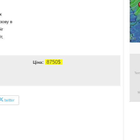
к
зову в
іг
т,
8750$
Ціна:
twitter