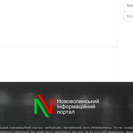
Пол
Кур
ський інформаційний портал - веб-ресурс, присвячений місту Нововолинськ. Тут ви знайд
 корисної інформації про наше місто, незалежно від того, чи ви гість або мешканець. Діз