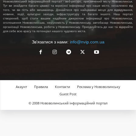
Нововолинський інформаційний портал - веб-ресурс, присвячений місту Нововолинськ.
Тут ви знайдете багато цікавої та корисної інформації про наше місто, незалежно від
того, чи ви гість або мешканець. Дізнайтеся про найцікавіші місця для відвідування,
новини, події, культурні заходи, інфраструктуру та багато іншого. Наш портал
створений, щоб стати вашим надійним джерелом інформації про Нововолинськ,
оголошення Нововолинська, нерухомість у Нововолинську, автобазар Нововолинська,
організації Нововолинська, робота у Нововолинську. Приєднуйтесь до нас та відкрийте
для себе всю красу та потенціал нашого чудового міста.
Зв'язатися з нами:
info@nvip.com.ua
Акаунт
Правила
Контакти
Реклама у Нововолинську
Guest Post
© 2008 Нововолинський інформаційний портал