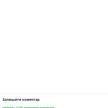
Залишити коментар
увійдіть щоб залишити коментар