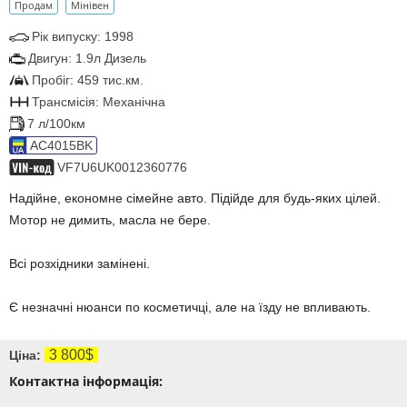
Продам
Мінівен
Рік випуску: 1998
Двигун: 1.9л Дизель
Пробіг: 459 тис.км.
Трансмісія: Механічна
7 л/100км
AC4015BK
VF7U6UK0012360776
Надійне, економне сімейне авто. Підійде для будь-яких цілей.
Мотор не димить, масла не бере.
Всі розхідники замінені.
Є незначні нюанси по косметичці, але на їзду не впливають.
3 800$
Ціна:
Контактна інформація: