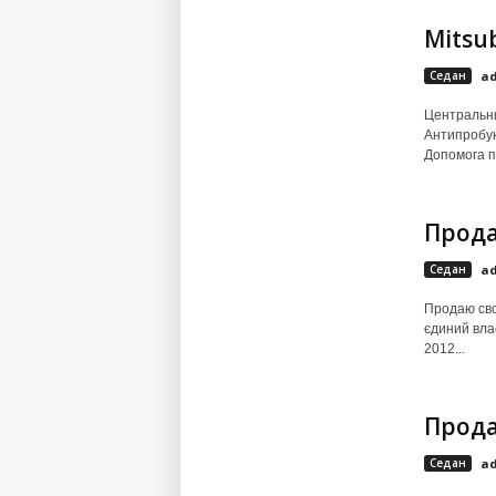
Mitsub
Седан
a
Центральни
Антипробук
Допомога пр
Прода
Седан
a
Продаю сво
єдиний влас
2012...
Прода
Седан
a