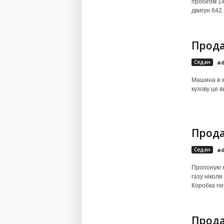
пробігом 14
двигун 642..
Прода
Седан
a
Машина в хо
кузову це 
Прода
Седан
a
Пропоную на
газу ніколи
Коробка пер
Прода