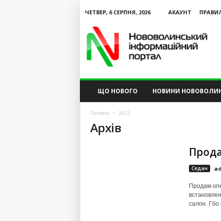
ЧЕТВЕР, 6 СЕРПНЯ, 2026
АКАУНТ
ПРАВИ
N
V
I
P
ЩО НОВОГО
НОВИНИ НОВОВОЛИ
Головна
2023
Архів
Прода
Седан
a
Продам опел
встановлен
салон. Гбо 4