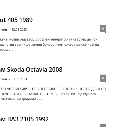
ot 405 1989
0
dmin
-
12.08.2023
жене. новий радіатор. зроблені генератор та стартер двигун
асло від заміни до заміни бонус зимові колеса майже нові на
сках з...
м Skoda Octavia 2008
0
dmin
-
07.08.2023
ГО АВТОМОБІЛЯ!!! БЕЗ ПЕРЕБІЛЬШЕННЯ!!! НІЧОГО ПОДІБНОГО
ЙЦІ АВТО ВИ НЕ ЗНАЙДЕТЕ!!! ПРОБІГ 75000 км - від єдиного
Німеччині, не фарбований...
м ВАЗ 2105 1992