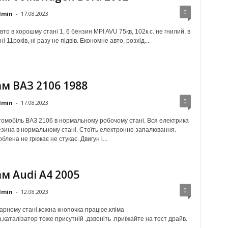
0
dmin
-
17.08.2023
то в хорошму стані 1, 6 бензин MPI AVU 75кв, 102к.с. не гнилий, в
і 11років, ні разу не підвів. Економне авто, розхід...
м ВАЗ 2106 1988
0
dmin
-
17.08.2023
омобіль ВАЗ 2106 в нормальному робочому стані. Вся електрика
езина в нормальному стані. Стоїть електронне запалювання.
облена не грюкає не стукає. Двигун і...
м Audi A4 2005
0
dmin
-
12.08.2023
арному стані.кожна кнопочка працюе.кліма
каталізатор тоже присутній .дзвоніть .приїжайте на тест драйв.