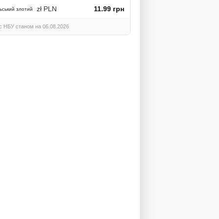
zł PLN
11.99 грн
ьський злотий
с НБУ станом на 06.08.2026