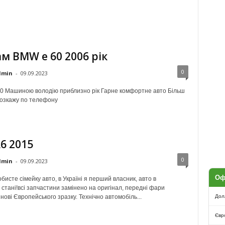
м BMW e 60 2006 рік
0
dmin
-
09.09.2023
0 Машиною володію приблизно рік Гарне комфортне авто Більш
озкажу по телефону
6 2015
0
dmin
-
09.09.2023
Оф
исте сімейку авто, в Україні я перший власник, авто в
стані!всі запчастини замінено на оригінал, передні фари
нові Європейського зразку. Технічно автомобіль...
Дол
Євр