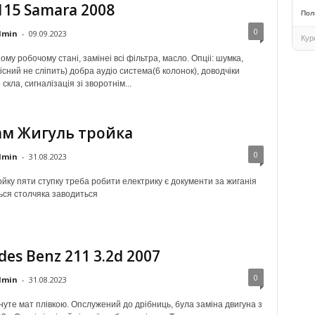
115 Samara 2008
Пол
0
dmin
-
09.09.2023
Кур
ому робочому стані, замінеі всі фільтра, масло. Опціі: шумка,
існий не сліпить) добра аудіо система(6 колонок), доводчіки
скла, сигналізація зі зворотнім...
м Жигуль тройка
0
dmin
-
31.08.2023
йку пяти ступку треба робити електрику є документи за жиганія
ься столчяка заводиться
es Benz 211 3.2d 2007
0
dmin
-
31.08.2023
нуте мат плівкою. Опслужений до дрібниць, була заміна двигуна з