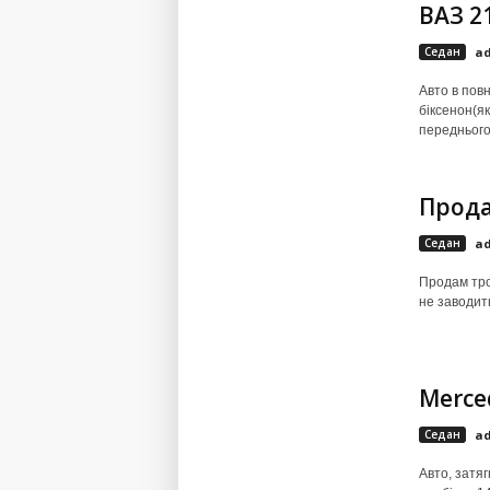
ВАЗ 2
Седан
a
Авто в повн
біксенон(як
переднього 
Прода
Седан
a
Продам тро
не заводит
Merced
Седан
a
Авто, затяг