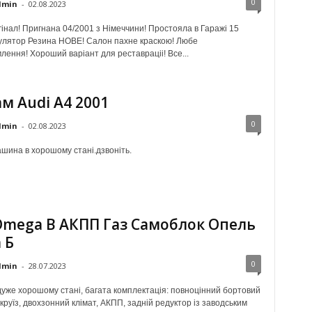
0
dmin
-
02.08.2023
гінал! Пригнана 04/2001 з Німеччини! Простояла в Гаражі 15
мулятор Резина НОВЕ! Салон пахне краскою! Любе
ення! Хороший варіант для реставраціі! Все...
м Audi A4 2001
0
dmin
-
02.08.2023
ашина в хорошому стані.дзвоніть.
Omega B АКПП Газ Самоблок Опель
 Б
0
dmin
-
28.07.2023
дуже хорошому стані, багата комплектація: повноцінний бортовий
круїз, двохзонний клімат, АКПП, задній редуктор із заводським