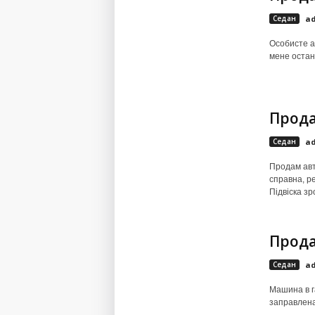
Седан
a
Особисте ав
мене останн
Прода
Седан
a
Продам авт
справна, р
Підвіска зр
Прода
Седан
a
Машина в г
заправлена.