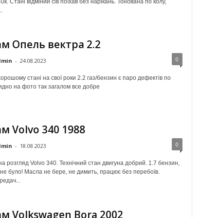
0к. Стані відміний сів поїхав без нарікань. Тонована по колу,
.
м Опель вектра 2.2
0
dmin
-
24.08.2023
рошому стані на свої роки 2.2 газ/бензин є паро дефектів по
видно на фото так загалом все добре
м Volvo 340 1988
0
dmin
-
18.08.2023
 розгляд Volvo 340. Технічний стан двигуна добрий. 1.7 бензин,
 не було! Масла не бере, не димить, працює без перебоїв.
едач...
м Volkswagen Bora 2002