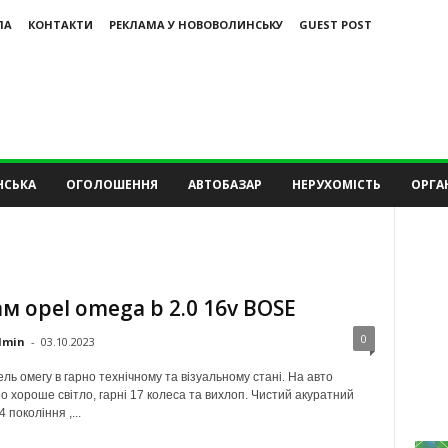
ЛА
КОНТАКТИ
РЕКЛАМА У НОВОВОЛИНСЬКУ
GUEST POST
НСЬКА
ОГОЛОШЕННЯ
АВТОБАЗАР
НЕРУХОМІСТЬ
ОРГАН
м opel omega b 2.0 16v BOSE
0
dmin
-
03.10.2023
ь омегу в гарно технічному та візуальному стані. На авто
о хороше світло, гарні 17 колеса та вихлоп. Чистий акуратний
 покоління ,...