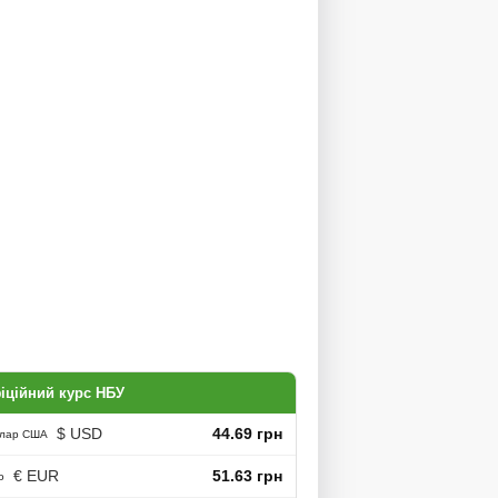
іційний курс НБУ
$ USD
44.69 грн
лар США
€ EUR
51.63 грн
о