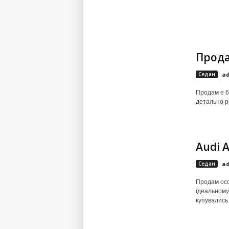
Прода
Седан
a
Продам е 6
детально р
Audi A
Седан
a
Продам особ
ідеальному 
купувались 