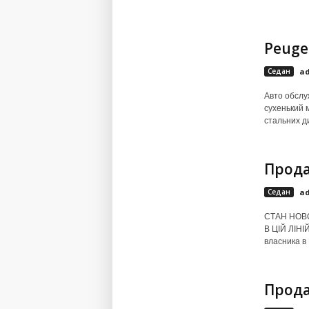
Peuge
Седан
a
Авто обслу
сухенький м
стальних ди
Прода
Седан
a
СТАН НОВО
В ЦІЙ ЛІНІ
власника в 
Прода