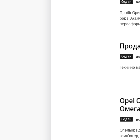
Седан
a
Пробіг Ори
років! Ака
переоформл
Прода
Седан
a
Технічно м
Opel 
Омега
Седан
a
Опельок в 
компʼютер, 