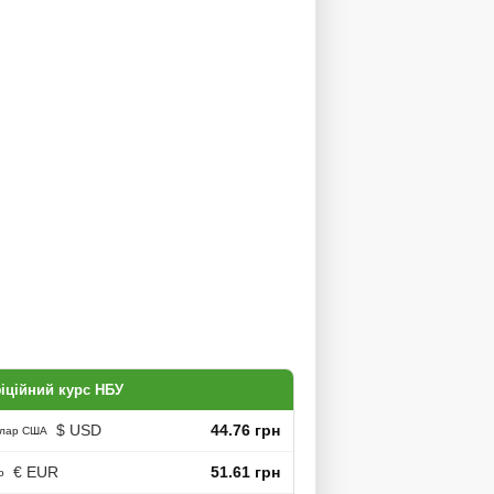
іційний курс НБУ
$ USD
44.76 грн
лар США
€ EUR
51.61 грн
о