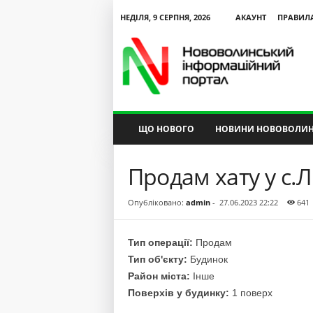
НЕДІЛЯ, 9 СЕРПНЯ, 2026
АКАУНТ
ПРАВИЛ
N
V
I
P
ЩО НОВОГО
НОВИНИ НОВОВОЛИН
Продам хату у с.Л
Опубліковано:
admin
-
27.06.2023 22:22
641
Тип операції:
Продам
Тип об'єкту:
Будинок
Район міста:
Інше
Поверхів у будинку:
1 поверх
альний
Текст