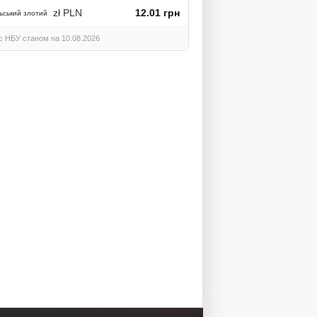
zł PLN
12.01 грн
ьський злотий
с НБУ станом на 10.08.2026