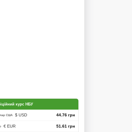
іційний курс НБУ
$ USD
44.76 грн
лар США
€ EUR
51.61 грн
о