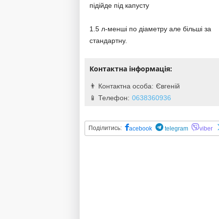
підійде під капусту
1.5 л-менші по діаметру але більші за
стандартну.
Контактна інформація:
Євгеній
0638360936
Поділитись:
acebook
telegram
viber