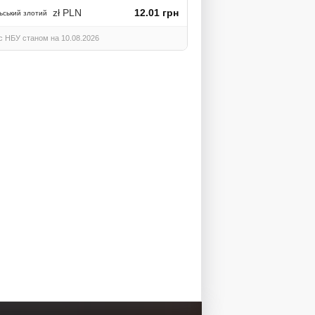
zł PLN
12.01 грн
ьський злотий
с НБУ станом на 10.08.2026