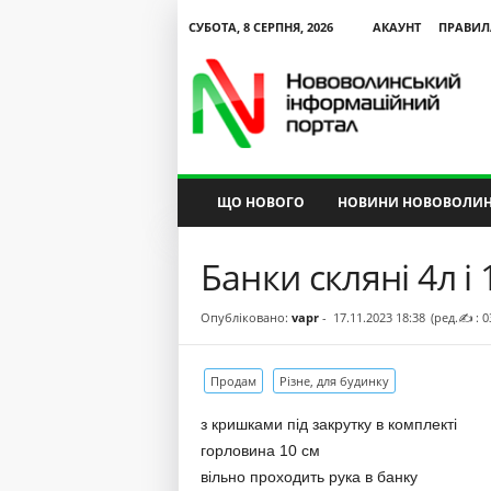
СУБОТА, 8 СЕРПНЯ, 2026
АКАУНТ
ПРАВИЛ
N
V
I
P
ЩО НОВОГО
НОВИНИ НОВОВОЛИН
Банки скляні 4л і
Опубліковано:
vapr
-
17.11.2023 18:38
(ред.✍ : 0
Продам
Різне, для будинку
з кришками під закрутку в комплекті
горловина 10 см
вільно проходить рука в банку
альний
Текст