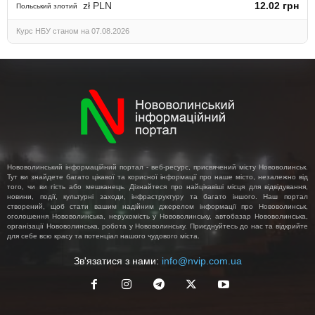
zł PLN
12.02 грн
Польський злотий
Курс НБУ станом на 07.08.2026
Нововолинський інформаційний портал - веб-ресурс, присвячений місту Нововолинськ.
Тут ви знайдете багато цікавої та корисної інформації про наше місто, незалежно від
того, чи ви гість або мешканець. Дізнайтеся про найцікавіші місця для відвідування,
новини, події, культурні заходи, інфраструктуру та багато іншого. Наш портал
створений, щоб стати вашим надійним джерелом інформації про Нововолинськ,
оголошення Нововолинська, нерухомість у Нововолинську, автобазар Нововолинська,
організації Нововолинська, робота у Нововолинську. Приєднуйтесь до нас та відкрийте
для себе всю красу та потенціал нашого чудового міста.
Зв'язатися з нами:
info@nvip.com.ua