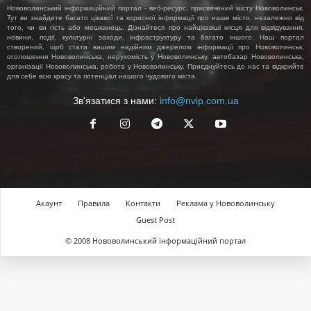
Нововолинський інформаційний портал - веб-ресурс, присвячений місту Нововолинськ.
Тут ви знайдете багато цікавої та корисної інформації про наше місто, незалежно від
того, чи ви гість або мешканець. Дізнайтеся про найцікавіші місця для відвідування,
новини, події, культурні заходи, інфраструктуру та багато іншого. Наш портал
створений, щоб стати вашим надійним джерелом інформації про Нововолинськ,
оголошення Нововолинська, нерухомість у Нововолинську, автобазар Нововолинська,
організації Нововолинська, робота у Нововолинську. Приєднуйтесь до нас та відкрийте
для себе всю красу та потенціал нашого чудового міста.
Зв'язатися з нами:
info@nvip.com.ua
Акаунт
Правила
Контакти
Реклама у Нововолинську
Guest Post
© 2008 Нововолинський інформаційний портал