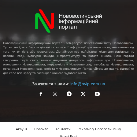
Нововолинський інформаційний портал - веб-ресурс, присвячений місту Нововолинськ.
Тут ви знайдете багато цікавої та корисної інформації про наше місто, незалежно від
того, чи ви гість або мешканець. Дізнайтеся про найцікавіші місця для відвідування,
новини, події, культурні заходи, інфраструктуру та багато іншого. Наш портал
створений, щоб стати вашим надійним джерелом інформації про Нововолинськ,
оголошення Нововолинська, нерухомість у Нововолинську, автобазар Нововолинська,
організації Нововолинська, робота у Нововолинську. Приєднуйтесь до нас та відкрийте
для себе всю красу та потенціал нашого чудового міста.
Зв'язатися з нами:
info@nvip.com.ua
Акаунт
Правила
Контакти
Реклама у Нововолинську
Guest Post