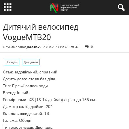
Дитячий велосипед
VogueMTB20
0
Опубліковано:
Jaroslav
-
23.08.2023 19:32
476
Продам
Для дітей
Стан: задовільний, справний
Досить довго стояв без діла.
Тип: Гірські велосипеди
Бренд: Інший
Розмір рами: XS (13-14 дюймів) / зріст до 155 см
Діаметр коліс, дюйми: 20″
Кількість швидкостей: 18
Гальма: Ободні
Тип амортизації: Двопідвіс