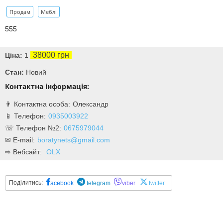
Продам
Меблі
555
38000 грн
Ціна:
1
Стан:
Новий
Контактна інформація:
Олександр
0935003922
0675979044
boratynets@gmail.com
OLX
Поділитись:
acebook
telegram
viber
twitter