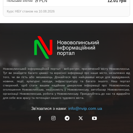
zł PLN
12.01 грн
Польський злотий
Курс НБУ станом на 10.08.2026
Нововолинський інформаційний портал - веб-ресурс, присвячений місту Нововолинськ.
Тут ви знайдете багато цікавої та корисної інформації про наше місто, незалежно від
того, чи ви гість або мешканець. Дізнайтеся про найцікавіші місця для відвідування,
новини, події, культурні заходи, інфраструктуру та багато іншого. Наш портал
створений, щоб стати вашим надійним джерелом інформації про Нововолинськ,
оголошення Нововолинська, нерухомість у Нововолинську, автобазар Нововолинська,
організації Нововолинська, робота у Нововолинську. Приєднуйтесь до нас та відкрийте
для себе всю красу та потенціал нашого чудового міста.
Зв'язатися з нами:
info@nvip.com.ua