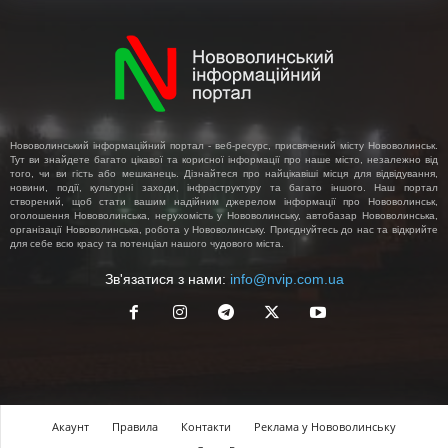
Нововолинський інформаційний портал - веб-ресурс, присвячений місту Нововолинськ.
Тут ви знайдете багато цікавої та корисної інформації про наше місто, незалежно від
того, чи ви гість або мешканець. Дізнайтеся про найцікавіші місця для відвідування,
новини, події, культурні заходи, інфраструктуру та багато іншого. Наш портал
створений, щоб стати вашим надійним джерелом інформації про Нововолинськ,
оголошення Нововолинська, нерухомість у Нововолинську, автобазар Нововолинська,
організації Нововолинська, робота у Нововолинську. Приєднуйтесь до нас та відкрийте
для себе всю красу та потенціал нашого чудового міста.
Зв'язатися з нами:
info@nvip.com.ua
Акаунт
Правила
Контакти
Реклама у Нововолинську