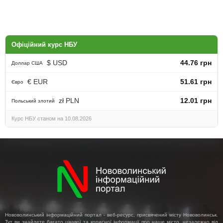
Офіційний курс НБУ
$ USD
44.76 грн
Доллар США
€ EUR
51.61 грн
Євро
zł PLN
12.01 грн
Польський злотий
Курс НБУ станом на 10.08.2026
Нововолинський інформаційний портал - веб-ресурс, присвячений місту Нововолинськ.
Тут ви знайдете багато цікавої та корисної інформації про наше місто, незалежно від