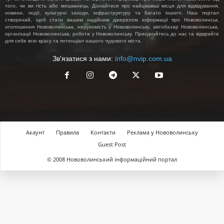
того, чи ви гість або мешканець. Дізнайтеся про найцікавіші місця для відвідування,
новини, події, культурні заходи, інфраструктуру та багато іншого. Наш портал
створений, щоб стати вашим надійним джерелом інформації про Нововолинськ,
оголошення Нововолинська, нерухомість у Нововолинську, автобазар Нововолинська,
організації Нововолинська, робота у Нововолинську. Приєднуйтесь до нас та відкрийте
для себе всю красу та потенціал нашого чудового міста.
Зв'язатися з нами:
info@nvip.com.ua
Акаунт
Правила
Контакти
Реклама у Нововолинську
Guest Post
© 2008 Нововолинський інформаційний портал