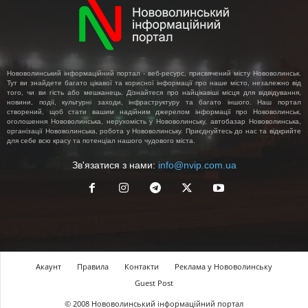
Нововолинський інформаційний портал - веб-ресурс, присвячений місту Нововолинськ.
Тут ви знайдете багато цікавої та корисної інформації про наше місто, незалежно від
того, чи ви гість або мешканець. Дізнайтеся про найцікавіші місця для відвідування,
новини, події, культурні заходи, інфраструктуру та багато іншого. Наш портал
створений, щоб стати вашим надійним джерелом інформації про Нововолинськ,
оголошення Нововолинська, нерухомість у Нововолинську, автобазар Нововолинська,
організації Нововолинська, робота у Нововолинську. Приєднуйтесь до нас та відкрийте
для себе всю красу та потенціал нашого чудового міста.
Зв'язатися з нами:
info@nvip.com.ua
Акаунт
Правила
Контакти
Реклама у Нововолинську
Guest Post
© 2008 Нововолинський інформаційний портал