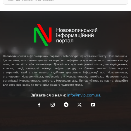
Нововолинський інформаційний портал - веб-ресурс, присвячений місту Нововолинськ.
Тут ви знайдете багато цікавої та корисної інформації про наше місто, незалежно від
того, чи ви гість або мешканець. Дізнайтеся про найцікавіші місця для відвідування,
новини, події, культурні заходи, інфраструктуру та багато іншого. Наш портал
створений, щоб стати вашим надійним джерелом інформації про Нововолинськ,
оголошення Нововолинська, нерухомість у Нововолинську, автобазар Нововолинська,
організації Нововолинська, робота у Нововолинську. Приєднуйтесь до нас та відкрийте
для себе всю красу та потенціал нашого чудового міста.
Зв'язатися з нами:
info@nvip.com.ua