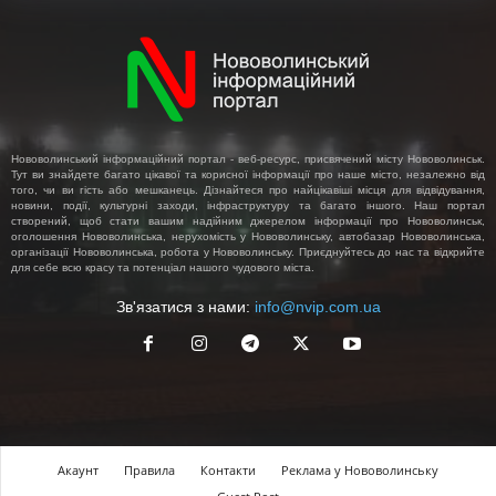
Нововолинський інформаційний портал - веб-ресурс, присвячений місту Нововолинськ.
Тут ви знайдете багато цікавої та корисної інформації про наше місто, незалежно від
того, чи ви гість або мешканець. Дізнайтеся про найцікавіші місця для відвідування,
новини, події, культурні заходи, інфраструктуру та багато іншого. Наш портал
створений, щоб стати вашим надійним джерелом інформації про Нововолинськ,
оголошення Нововолинська, нерухомість у Нововолинську, автобазар Нововолинська,
організації Нововолинська, робота у Нововолинську. Приєднуйтесь до нас та відкрийте
для себе всю красу та потенціал нашого чудового міста.
Зв'язатися з нами:
info@nvip.com.ua
Акаунт
Правила
Контакти
Реклама у Нововолинську