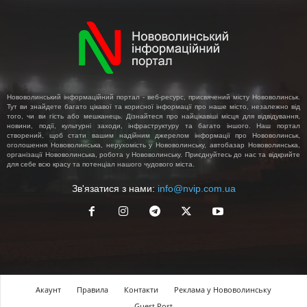
Нововолинський інформаційний портал - веб-ресурс, присвячений місту Нововолинськ.
Тут ви знайдете багато цікавої та корисної інформації про наше місто, незалежно від
того, чи ви гість або мешканець. Дізнайтеся про найцікавіші місця для відвідування,
новини, події, культурні заходи, інфраструктуру та багато іншого. Наш портал
створений, щоб стати вашим надійним джерелом інформації про Нововолинськ,
оголошення Нововолинська, нерухомість у Нововолинську, автобазар Нововолинська,
організації Нововолинська, робота у Нововолинську. Приєднуйтесь до нас та відкрийте
для себе всю красу та потенціал нашого чудового міста.
Зв'язатися з нами:
info@nvip.com.ua
Акаунт
Правила
Контакти
Реклама у Нововолинську
Guest Post