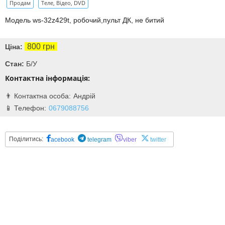
Продам
Теле, Відео, DVD
Модель ws-32z429t, робочий,пульт ДК, не битий
800 грн
Ціна:
Стан:
Б/У
Контактна інформація:
Андрій
0679088756
Поділитись:
acebook
telegram
viber
twitter