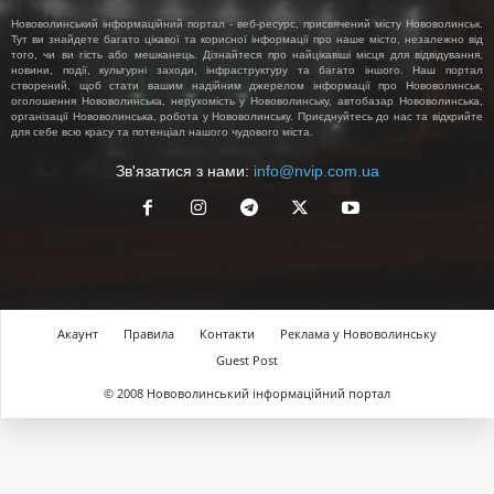
Нововолинський інформаційний портал - веб-ресурс, присвячений місту Нововолинськ.
Тут ви знайдете багато цікавої та корисної інформації про наше місто, незалежно від
того, чи ви гість або мешканець. Дізнайтеся про найцікавіші місця для відвідування,
новини, події, культурні заходи, інфраструктуру та багато іншого. Наш портал
створений, щоб стати вашим надійним джерелом інформації про Нововолинськ,
оголошення Нововолинська, нерухомість у Нововолинську, автобазар Нововолинська,
організації Нововолинська, робота у Нововолинську. Приєднуйтесь до нас та відкрийте
для себе всю красу та потенціал нашого чудового міста.
Зв'язатися з нами:
info@nvip.com.ua
Акаунт
Правила
Контакти
Реклама у Нововолинську
Guest Post
© 2008 Нововолинський інформаційний портал