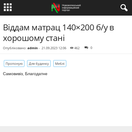
Віддам матрац 140×200 б/у в
хорошому стані
0
Опубліковано:
admin
-
21.09.2023 12:06
462
Пропоную
Для будинку
Меблі
Самовивіз, Благодатне