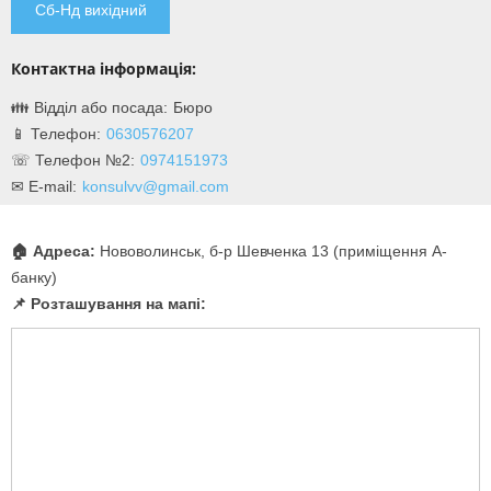
Сб-Нд вихідний
Контактна інформація:
Бюро
0630576207
0974151973
konsulvv@gmail.com
🏠 Адреса:
Нововолинськ, б-р Шевченка 13 (приміщення А-
банку)
📌 Розташування на мапі: