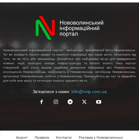
Нововолинський інформаційний портал - веб-ресурс, присвячений місту Нововолинськ.
Тут ви знайдете багато цікавої та корисної інформації про наше місто, незалежно від
того, чи ви гість або мешканець. Дізнайтеся про найцікавіші місця для відвідування,
новини, події, культурні заходи, інфраструктуру та багато іншого. Наш портал
створений, щоб стати вашим надійним джерелом інформації про Нововолинськ,
оголошення Нововолинська, нерухомість у Нововолинську, автобазар Нововолинська,
організації Нововолинська, робота у Нововолинську. Приєднуйтесь до нас та відкрийте
для себе всю красу та потенціал нашого чудового міста.
Зв'язатися з нами:
info@nvip.com.ua
Акаунт
Правила
Контакти
Реклама у Нововолинську