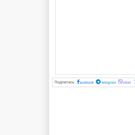
Поділитись:
acebook
telegram
viber