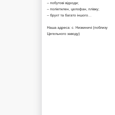
– побутові відходи;
– поліетилен, целофан, плівку;
– брухт та багато іншого…
Наша адреса: с. Низкиничі (поблизу
Цегельного заводу)