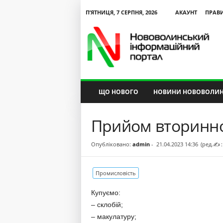
П’ЯТНИЦЯ, 7 СЕРПНЯ, 2026
АКАУНТ
ПРАВ
N
V
I
P
ЩО НОВОГО
НОВИНИ НОВОВОЛИН
Прийом вторинно
Опубліковано:
admin
-
21.04.2023 14:36
(ред.✍ :
Промисловість
Купуємо:
– склобій;
– макулатуру;
альний
Текст