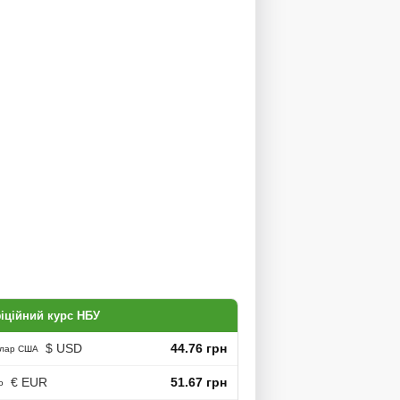
іційний курс НБУ
$ USD
44.76 грн
лар США
€ EUR
51.67 грн
о