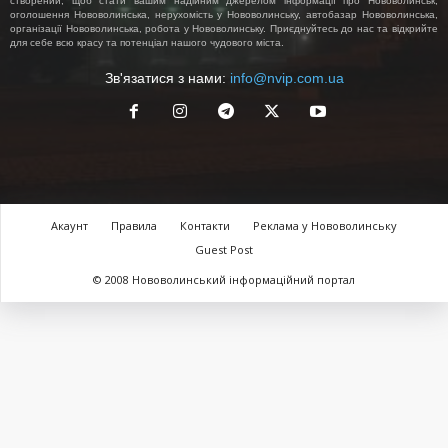
створений, щоб стати вашим надійним джерелом інформації про Нововолинськ,
оголошення Нововолинська, нерухомість у Нововолинську, автобазар Нововолинська,
організації Нововолинська, робота у Нововолинську. Приєднуйтесь до нас та відкрийте
для себе всю красу та потенціал нашого чудового міста.
Зв'язатися з нами:
info@nvip.com.ua
Акаунт
Правила
Контакти
Реклама у Нововолинську
Guest Post
© 2008 Нововолинський інформаційний портал