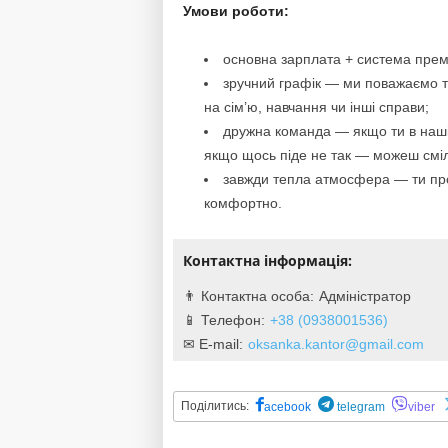
Умови роботи:
основна зарплата + система премій
зручний графік — ми поважаємо тв
на сім’ю, навчання чи інші справи;
дружна команда — якщо ти в нашій
якщо щось піде не так — можеш сміл
завжди тепла атмосфера — ти про
комфортно.
Контактна інформація:
Адміністратор
+38 (0938001536)
oksanka.kantor@gmail.com
Поділитись:
acebook
telegram
viber