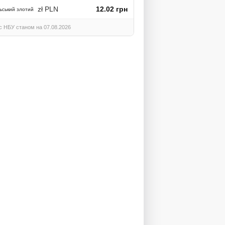
zł PLN
12.02 грн
ьський злотий
с НБУ станом на 07.08.2026