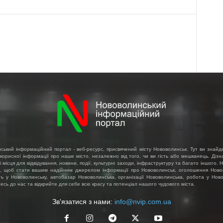
ський інформаційний портал - веб-ресурс, присвячений місту Нововолинськ. Тут ви знайд
 корисної інформації про наше місто, незалежно від того, чи ви гість або мешканець. Діз
і місця для відвідування, новини, події, культурні заходи, інфраструктуру та багато іншого.
, щоб стати вашим надійним джерелом інформації про Нововолинськ, оголошення Ново
ть у Нововолинську, автобазар Нововолинська, організації Нововолинська, робота у Ново
сь до нас та відкрийте для себе всю красу та потенціал нашого чудового міста.
Зв'язатися з нами:
info@nvip.com.ua