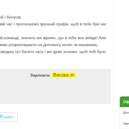
 і бонусів;
ій час і пропонуємо зручний графік, щоб в тебе був час
 команді, значить ми віримо, що в тебе все вийде! Але
иво розраховувати на допомогу колег чи керівника;
водиш тут багато часу і ми дуже хочемо, щоб тобі було
Висока зп
Зарплата:
Оф
Дол
twitter
Євр