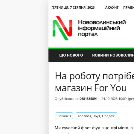
П’ЯТНИЦЯ, 7 СЕРПНЯ, 2026
АКАУНТ
ПРАВ
N
V
I
P
ЩО НОВОГО
НОВИНИ НОВОВОЛИН
На роботу потріб
магазин For You
Опубліковано:
0681335891
-
24.10.2023 10:09
(ре
Вакансія
Торгівля, Збут, Продажі
Ми сучасний фаст фуд в центрі міста, з
альний
Текст