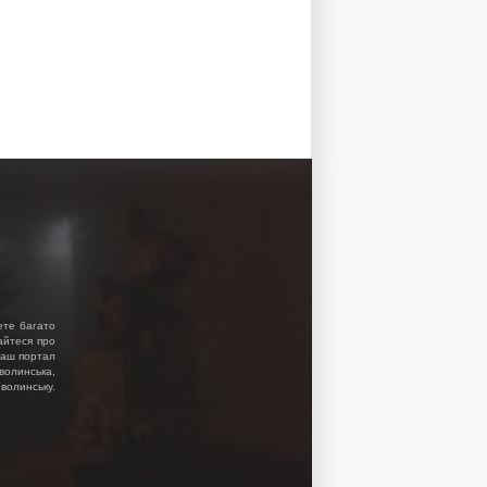
ете багато
найтеся про
 Наш портал
волинська,
волинську.