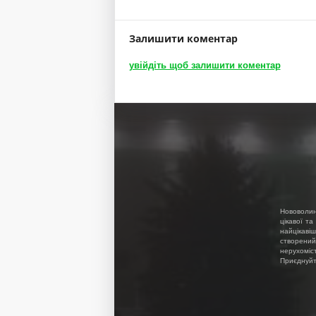
Залишити коментар
увійдіть щоб залишити коментар
Нововолин
цікавої та
найцікавіш
створений
нерухоміс
Приєднуйте