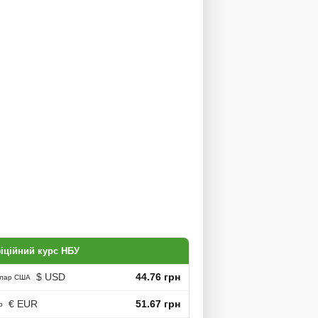
іційний курс НБУ
$ USD
44.76 грн
лар США
€ EUR
51.67 грн
о