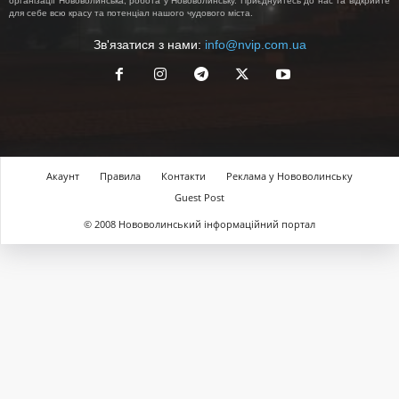
організації Нововолинська, робота у Нововолинську. Приєднуйтесь до нас та відкрийте
для себе всю красу та потенціал нашого чудового міста.
Зв'язатися з нами:
info@nvip.com.ua
Акаунт
Правила
Контакти
Реклама у Нововолинську
Guest Post
© 2008 Нововолинський інформаційний портал