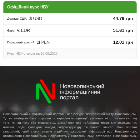
Офіційний курс НБУ
$ USD
44.76 грн
Доллар США
€ EUR
51.61 грн
Євро
zł PLN
12.01 грн
Польський злотий
Курс НБУ станом на 10.08.2026
Нововолинський інформаційний портал - веб-ресурс, присвячений місту Нововолинськ.
Тут ви знайдете багато цікавої та корисної інформації про наше місто, незалежно від
того, чи ви гість або мешканець. Дізнайтеся про найцікавіші місця для відвідування,
новини, події, культурні заходи, інфраструктуру та багато іншого. Наш портал
створений, щоб стати вашим надійним джерелом інформації про Нововолинськ,
оголошення Нововолинська, нерухомість у Нововолинську, автобазар Нововолинська,