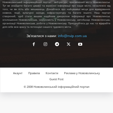
Нововолинський інформаційний портал - веб-ресурс, присвячений місту Нововолинськ.
Тут ви знайдете багато цікавої та корисної інформації про наше місто, незалежно від
того, чи ви гість або мешканець. Дізнайтеся про найцікавіші місця для відвідування,
новини, події, культурні заходи, інфраструктуру та багато іншого. Наш портал
створений, щоб стати вашим надійним джерелом інформації про Нововолинськ,
оголошення Нововолинська, нерухомість у Нововолинську, автобазар Нововолинська,
організації Нововолинська, робота у Нововолинську. Приєднуйтесь до нас та відкрийте
для себе всю красу та потенціал нашого чудового міста.
Зв'язатися з нами:
info@nvip.com.ua
Акаунт
Правила
Контакти
Реклама у Нововолинську
Guest Post
© 2008 Нововолинський інформаційний портал