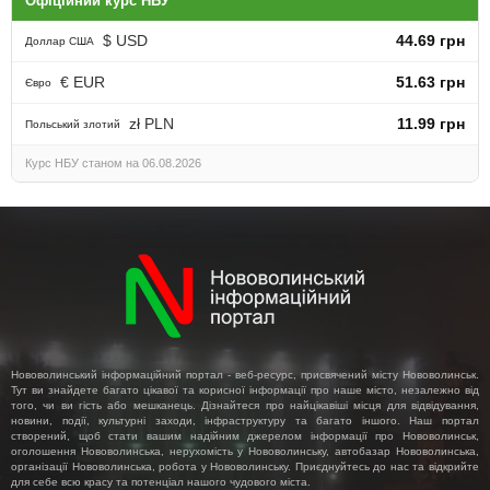
Офіційний курс НБУ
$ USD
44.69 грн
Доллар США
€ EUR
51.63 грн
Євро
zł PLN
11.99 грн
Польський злотий
Курс НБУ станом на 06.08.2026
Нововолинський інформаційний портал - веб-ресурс, присвячений місту Нововолинськ.
Тут ви знайдете багато цікавої та корисної інформації про наше місто, незалежно від
того, чи ви гість або мешканець. Дізнайтеся про найцікавіші місця для відвідування,
новини, події, культурні заходи, інфраструктуру та багато іншого. Наш портал
створений, щоб стати вашим надійним джерелом інформації про Нововолинськ,
оголошення Нововолинська, нерухомість у Нововолинську, автобазар Нововолинська,
організації Нововолинська, робота у Нововолинську. Приєднуйтесь до нас та відкрийте
для себе всю красу та потенціал нашого чудового міста.