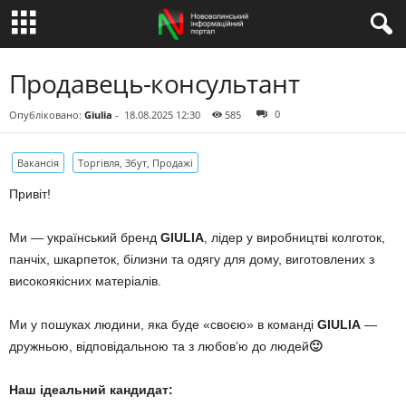
Продавець-консультант
0
Опубліковано:
Giulia
-
18.08.2025 12:30
585
Вакансія
Торгівля, Збут, Продажі
Привіт!
Ми — український бренд
GIULIA
, лідер у виробництві колготок,
панчіх, шкарпеток, білизни та одягу для дому, виготовлених з
високоякісних матеріалів.
Ми у пошуках людини, яка буде «своєю» в команді
GIULIA
—
дружньою, відповідальною та з любов’ю до людей
🙂
Наш ідеальний кандидат: