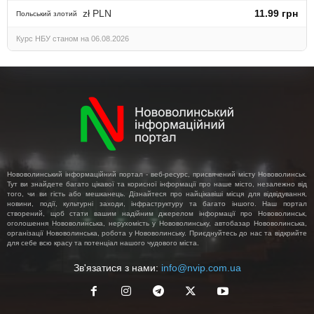
zł PLN
11.99 грн
Польський злотий
Курс НБУ станом на 06.08.2026
Нововолинський інформаційний портал - веб-ресурс, присвячений місту Нововолинськ.
Тут ви знайдете багато цікавої та корисної інформації про наше місто, незалежно від
того, чи ви гість або мешканець. Дізнайтеся про найцікавіші місця для відвідування,
новини, події, культурні заходи, інфраструктуру та багато іншого. Наш портал
створений, щоб стати вашим надійним джерелом інформації про Нововолинськ,
оголошення Нововолинська, нерухомість у Нововолинську, автобазар Нововолинська,
організації Нововолинська, робота у Нововолинську. Приєднуйтесь до нас та відкрийте
для себе всю красу та потенціал нашого чудового міста.
Зв'язатися з нами:
info@nvip.com.ua