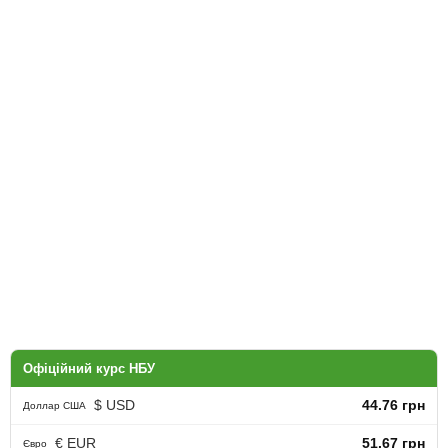
Офіційний курс НБУ
$ USD
44.76 грн
Доллар США
€ EUR
51.67 грн
Євро