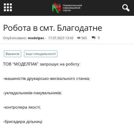
Робота в смт. Благодатне
0
Опубліковано:
modelpac
-
17.07.2023 13:43
565
Вакансія
Інші спеціальності
ТОВ “МОДЕЛПАК” запрошує на роботу:
-машиністів друкарсько-висікального станка;
-укладальників-пакувальників;
-контролера якості;
-бригадира дільниці