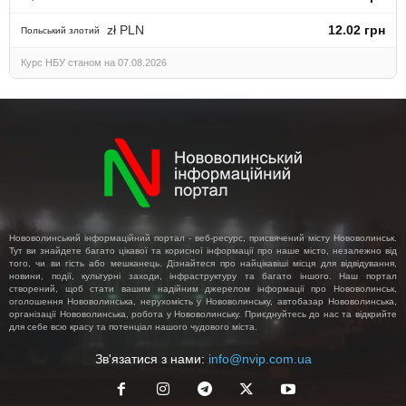
zł PLN
12.02 грн
Польський злотий
Курс НБУ станом на 07.08.2026
Нововолинський інформаційний портал - веб-ресурс, присвячений місту Нововолинськ.
Тут ви знайдете багато цікавої та корисної інформації про наше місто, незалежно від
того, чи ви гість або мешканець. Дізнайтеся про найцікавіші місця для відвідування,
новини, події, культурні заходи, інфраструктуру та багато іншого. Наш портал
створений, щоб стати вашим надійним джерелом інформації про Нововолинськ,
оголошення Нововолинська, нерухомість у Нововолинську, автобазар Нововолинська,
організації Нововолинська, робота у Нововолинську. Приєднуйтесь до нас та відкрийте
для себе всю красу та потенціал нашого чудового міста.
Зв'язатися з нами:
info@nvip.com.ua