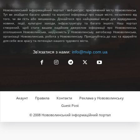
Нововолинський інформаційний портал - веб-ресурс, присвячений місту Нововолинськ.
Тут ви знайдете багато цікавої та корисної інформації про наше місто, незалежно від
того, чи ви гість або мешканець. Дізнайтеся про найцікавіші місця для відвідування,
новини, події, культурні заходи, інфраструктуру та багато іншого. Наш портал
створений, щоб стати вашим надійним джерелом інформації про Нововолинськ,
оголошення Нововолинська, нерухомість у Нововолинську, автобазар Нововолинська,
організації Нововолинська, робота у Нововолинську. Приєднуйтесь до нас та відкрийте
для себе всю красу та потенціал нашого чудового міста.
Зв'язатися з нами:
info@nvip.com.ua
Акаунт
Правила
Контакти
Реклама у Нововолинську
Guest Post
© 2008 Нововолинський інформаційний портал