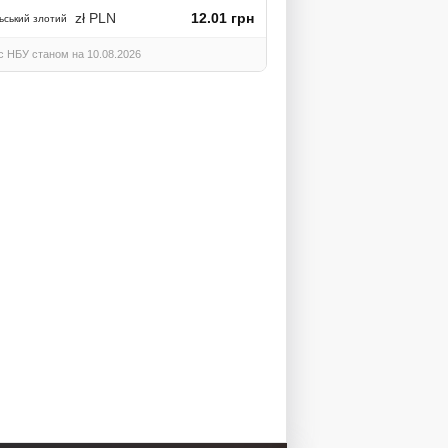
zł PLN
12.01 грн
ьський злотий
с НБУ станом на 10.08.2026