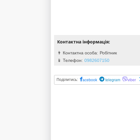
Контактна інформація:
Робітник
0982607150
Поділитись:
acebook
telegram
viber