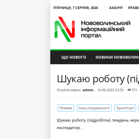
П’ЯТНИЦЯ, 7 СЕРПНЯ, 2026
АКАУНТ
ПРАВ
N
V
I
P
ЩО НОВОГО
НОВИНИ НОВОВОЛИН
Шукаю роботу (пі
Опубліковано:
admin
-
16.06.2023 23:55
571
Резюме
Інші спеціальності
Транспорт
Шукаю роботу (підробіток) тиждень через
експедитор..
альний
Текст