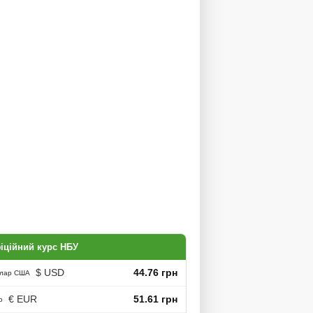
іційний курс НБУ
$ USD
44.76 грн
лар США
€ EUR
51.61 грн
о