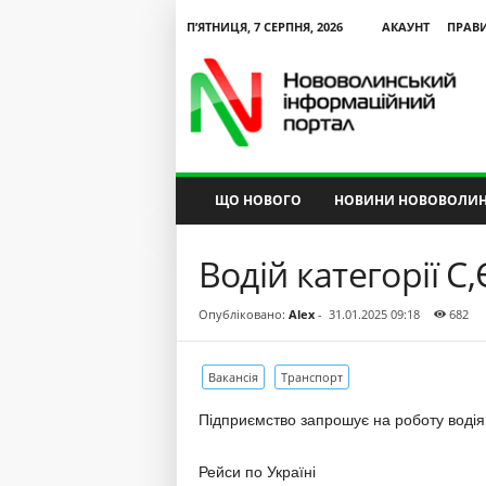
П’ЯТНИЦЯ, 7 СЕРПНЯ, 2026
АКАУНТ
ПРАВ
N
V
I
P
ЩО НОВОГО
НОВИНИ НОВОВОЛИН
Водій категорії С,
Опубліковано:
Alex
-
31.01.2025 09:18
682
Вакансія
Транспорт
Підприємство запрошує на роботу водія 
Рейси по Україні
альний
Текст