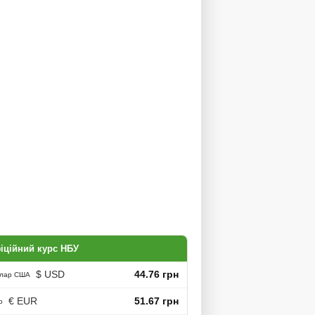
іційний курс НБУ
$ USD
44.76 грн
лар США
€ EUR
51.67 грн
о