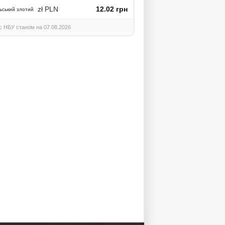
zł PLN
12.02 грн
ьський злотий
с НБУ станом на 07.08.2026