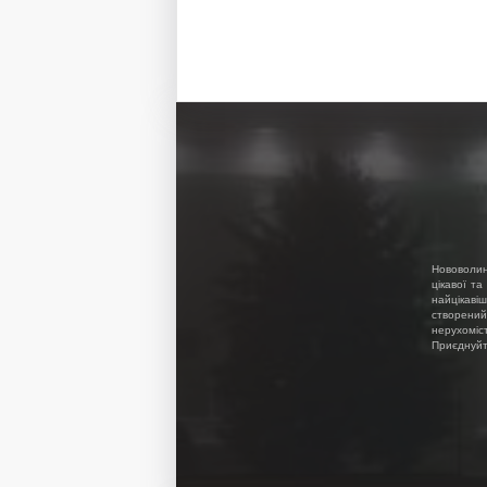
Нововолин
цікавої та
найцікавіш
створений
нерухоміс
Приєднуйте