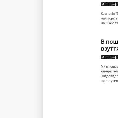
Фотографі
Компанія "S
манікюру, 
Ваші обов'я
В пош
взутт
Фотографі
Ми в пошук
камера тел
-Відповідал
гарантуємо