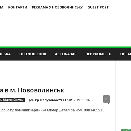
ЛА
КОНТАКТИ
РЕКЛАМА У НОВОВОЛИНСЬКУ
GUEST POST
НСЬКА
ОГОЛОШЕННЯ
АВТОБАЗАР
НЕРУХОМІСТЬ
ОРГАН
а в м. Нововолинськ
0
я, Відеозйомка
Центр Нерухомості LESIV
-
19.11.2025
 роботу: помічник керівника блогер Деталі за ном. 0983465915