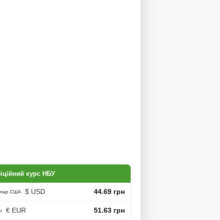
іційний курс НБУ
$ USD
44.69 грн
лар США
€ EUR
51.63 грн
о