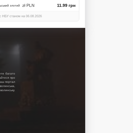
zł PLN
11.99 грн
ьський злотий
с НБУ станом на 06.08.2026
ете багато
найтеся про
 Наш портал
волинська,
волинську.