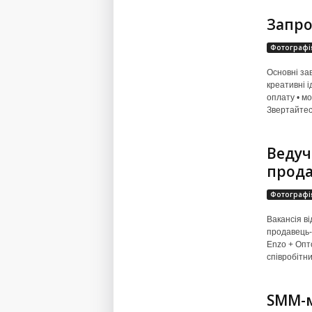
Запро
Фотографі
Основні зав
креативні і
оплату • мо
Звертайтесь
Ведуч
прода
Фотографі
Вакансія ві
продавець-
Enzo + Опто
співробітни
SMM-