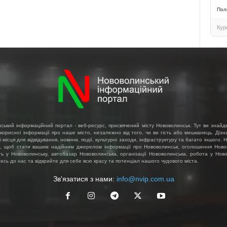
Пол
Кур
ський інформаційний портал - веб-ресурс, присвячений місту Нововолинськ. Тут ви знайд
 корисної інформації про наше місто, незалежно від того, чи ви гість або мешканець. Діз
і місця для відвідування, новини, події, культурні заходи, інфраструктуру та багато іншого.
, щоб стати вашим надійним джерелом інформації про Нововолинськ, оголошення Ново
ть у Нововолинську, автобазар Нововолинська, організації Нововолинська, робота у Ново
сь до нас та відкрийте для себе всю красу та потенціал нашого чудового міста.
Зв'язатися з нами:
info@nvip.com.ua