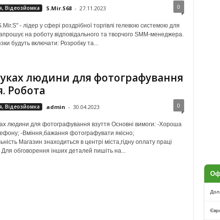
0
я, Відеозйомка
S.Mir.S68
-
27.11.2023
.Mir.S" - лідер у сфері роздрібної торгівлі гелевою системою для
запрошує на роботу відповідального та творчого SMM-менеджера.
зки будуть включати: Розробку та...
уках людини для фотографування
я. Робота
0
я, Відеозйомка
admin
-
30.04.2023
ах людини для фотографування взуття Основні вимоги: -Хороша
ефону; -Вміння,бажання фотографувати якісно;
ьність Магазин знаходиться в центрі міста,гідну оплату праці
 Для обговорення інших деталей пишіть на...
Оф
Дол
Євр