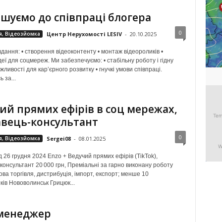
шуємо до співпраці блогера
0
я, Відеозйомка
Центр Нерухомості LESIV
-
20.10.2025
дання: • створення відеоконтенту • монтаж відеороликів •
деї для соцмереж. Ми забезпечуємо: • стабільну роботу і гідну
жливості для кар’єрного розвитку • гнучкі умови співпраці.
 за...
ий прямих ефірів в соц мережах,
вець-консультант
0
я, Відеозйомка
Sergei08
-
08.01.2025
д 26 грудня 2024 Enzo + Ведучий прямих ефірів (TikTok),
консультант 20 000 грн, Преміальні за гарно виконану роботу
ва торгівля, дистрибуція, імпорт, експорт; менше 10
ків Нововолинськ Грицюк...
менеджер