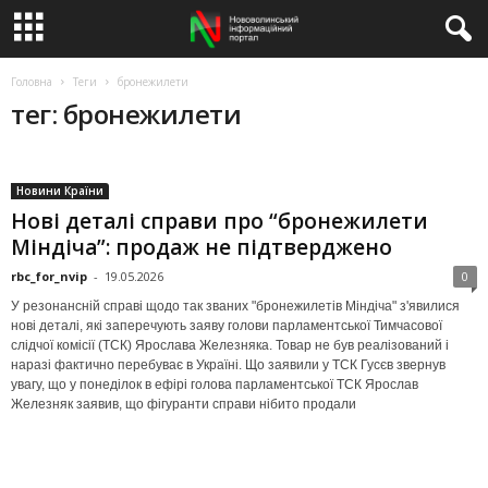
Головна
Теги
бронежилети
тег: бронежилети
Новини Країни
Нові деталі справи про “бронежилети
Міндіча”: продаж не підтверджено
rbc_for_nvip
-
19.05.2026
0
У резонансній справі щодо так званих "бронежилетів Міндіча" з'явилися
нові деталі, які заперечують заяву голови парламентської Тимчасової
слідчої комісії (ТСК) Ярослава Железняка. Товар не був реалізований і
наразі фактично перебуває в Україні. Що заявили у ТСК Гусєв звернув
увагу, що у понеділок в ефірі голова парламентської ТСК Ярослав
Железняк заявив, що фігуранти справи нібито продали