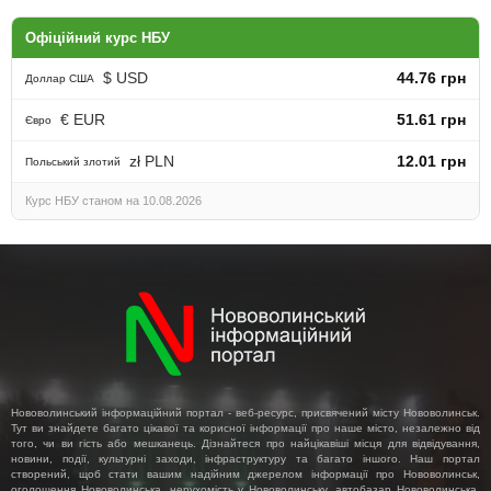
Офіційний курс НБУ
$ USD
44.76 грн
Доллар США
€ EUR
51.61 грн
Євро
zł PLN
12.01 грн
Польський злотий
Курс НБУ станом на 10.08.2026
Нововолинський інформаційний портал - веб-ресурс, присвячений місту Нововолинськ.
Тут ви знайдете багато цікавої та корисної інформації про наше місто, незалежно від
того, чи ви гість або мешканець. Дізнайтеся про найцікавіші місця для відвідування,
новини, події, культурні заходи, інфраструктуру та багато іншого. Наш портал
створений, щоб стати вашим надійним джерелом інформації про Нововолинськ,
оголошення Нововолинська, нерухомість у Нововолинську, автобазар Нововолинська,